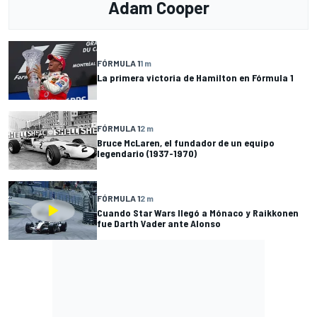
Adam Cooper
FÓRMULA 1
1 m
La primera victoria de Hamilton en Fórmula 1
FÓRMULA 1
2 m
Bruce McLaren, el fundador de un equipo
legendario (1937-1970)
FÓRMULA 1
2 m
Cuando Star Wars llegó a Mónaco y Raikkonen
fue Darth Vader ante Alonso