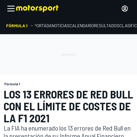
FÓRMULA 1
PORTADA
NOTICIAS
CALENDARIO
RESULTADOS
CLASIFI
Fórmula 1
LOS 13 ERRORES DE RED BULL
CON EL LÍMITE DE COSTES DE
LA F1 2021
La FIA ha enumerado los 13 errores de Red Bull en
la presentación de su Informe Anual Financiero