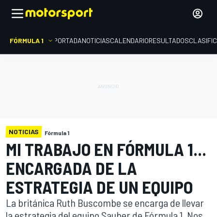
FÓRMULA 1
PORTADA
NOTICIAS
CALENDARIO
RESULTADOS
CLASIFI
NOTICIAS
Fórmula 1
MI TRABAJO EN FÓRMULA 1...
ENCARGADA DE LA
ESTRATEGIA DE UN EQUIPO
La británica Ruth Buscombe se encarga de llevar
la estrategia del equipo Sauber de Fórmula 1. Nos