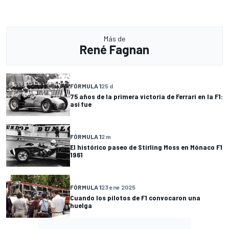
Más de
René Fagnan
FÓRMULA 1
25 d
75 años de la primera victoria de Ferrari en la F1:
así fue
FÓRMULA 1
2 m
El histórico paseo de Stirling Moss en Mónaco F1
1961
FÓRMULA 1
23 ene 2025
Cuando los pilotos de F1 convocaron una
huelga