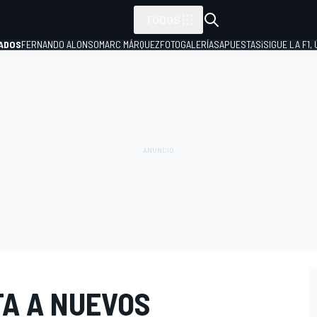
TODOS
ADOS
FERNANDO ALONSO
MARC MÁRQUEZ
FOTOGALERÍAS
APUESTAS
¡SIGUE LA F1,
P
A A NUEVOS