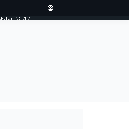
Haz que tu voz se escuche
comentando los artículos
 ÚNETE Y PARTICIPA!
INICIAR SESIÓN
EDICIÓN
ESPAÑA