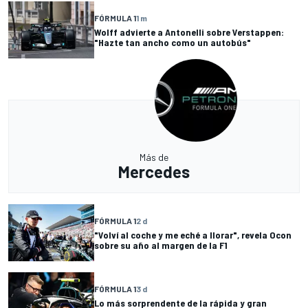
FÓRMULA 1
1 m
Wolff advierte a Antonelli sobre Verstappen:
"Hazte tan ancho como un autobús"
Más de
Mercedes
FÓRMULA 1
2 d
"Volví al coche y me eché a llorar", revela Ocon
sobre su año al margen de la F1
FÓRMULA 1
3 d
Lo más sorprendente de la rápida y gran