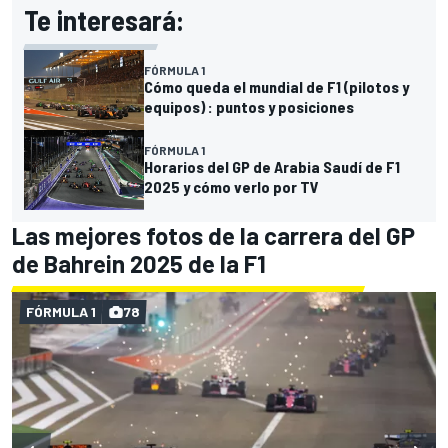
Te interesará:
FÓRMULA 1
Cómo queda el mundial de F1 (pilotos y
equipos) : puntos y posiciones
FÓRMULA 1
Horarios del GP de Arabia Saudí de F1
2025 y cómo verlo por TV
Las mejores fotos de la carrera del GP
de Bahrein 2025 de la F1
FÓRMULA 1
78