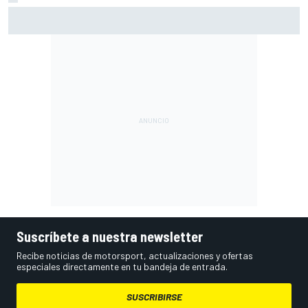
El momento en el que Stroll llegó a dejar de disfrutar de las
carreras
Suscríbete a nuestra newsletter
Recibe noticias de motorsport, actualizaciones y ofertas
especiales directamente en tu bandeja de entrada.
SUSCRIBIRSE