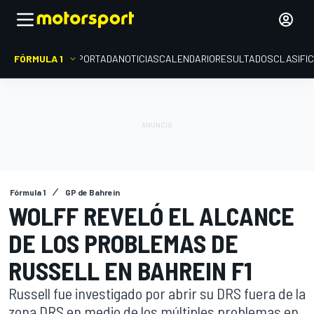
FÓRMULA 1
PORTADA
NOTICIAS
CALENDARIO
RESULTADOS
CLASIFI
Fórmula 1
GP de Bahrein
WOLFF REVELÓ EL ALCANCE
DE LOS PROBLEMAS DE
RUSSELL EN BAHREIN F1
Russell fue investigado por abrir su DRS fuera de la
zona DRS en medio de los múltiples problemas en