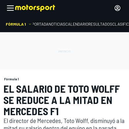
FÓRMULA 1
PORTADA
NOTICIAS
CALENDARIO
RESULTADOS
CLASIFI
Fórmula 1
EL SALARIO DE TOTO WOLFF
SE REDUCE A LA MITAD EN
MERCEDES F1
El director de Mercedes, Toto Wolff, disminuyó a la
mitad su salario dentro del equipo en la pasada