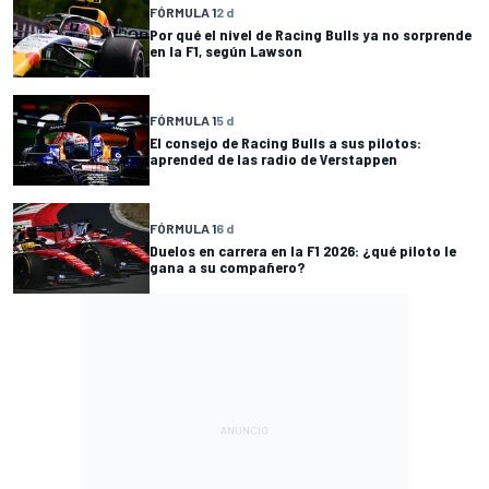
FÓRMULA 1
2 d
Por qué el nivel de Racing Bulls ya no sorprende
en la F1, según Lawson
FÓRMULA 1
5 d
El consejo de Racing Bulls a sus pilotos:
aprended de las radio de Verstappen
FÓRMULA 1
6 d
Duelos en carrera en la F1 2026: ¿qué piloto le
gana a su compañero?