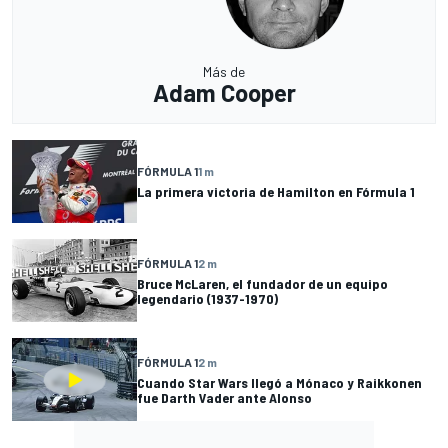
Más de
Adam Cooper
FÓRMULA 1
1 m
La primera victoria de Hamilton en Fórmula 1
FÓRMULA 1
2 m
Bruce McLaren, el fundador de un equipo
legendario (1937-1970)
FÓRMULA 1
2 m
Cuando Star Wars llegó a Mónaco y Raikkonen
fue Darth Vader ante Alonso