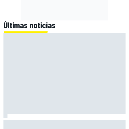
Últimas noticias
El CEO de Porsche confirma que el 718 eléctrico seguirá
adelante