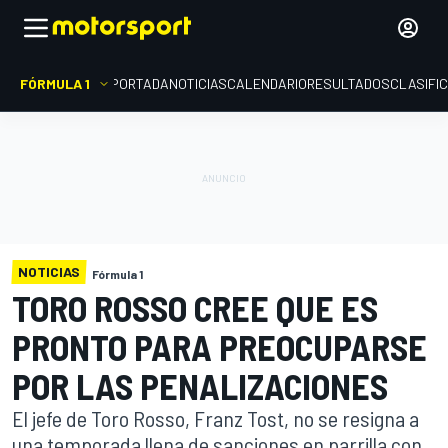
FÓRMULA 1
PORTADA
NOTICIAS
CALENDARIO
RESULTADOS
CLASIFI
NOTICIAS
Fórmula 1
TORO ROSSO CREE QUE ES
PRONTO PARA PREOCUPARSE
POR LAS PENALIZACIONES
El jefe de Toro Rosso, Franz Tost, no se resigna a
una temporada llena de sanciones en parrilla con