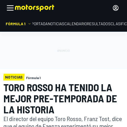
FÓRMULA 1
PORTADA
NOTICIAS
CALENDARIO
RESULTADOS
CLASIFI
NOTICIAS
Fórmula 1
TORO ROSSO HA TENIDO LA
MEJOR PRE-TEMPORADA DE
LA HISTORIA
El director del equipo Toro Rosso, Franz Tost, dice
que el equipo de Faenza experimentó su mejor