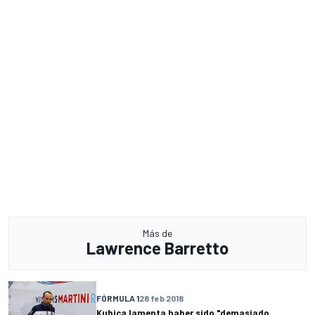
Más de
Lawrence Barretto
FÓRMULA 1
28 feb 2018
Kubica lamenta haber sido "demasiado