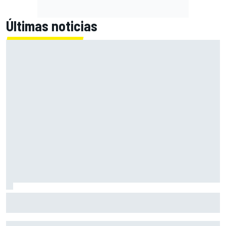
Últimas noticias
MotoGP en DIRECTO: sigue la carrera en Silverstone con
Live Timing