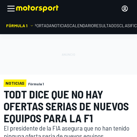
FÓRMULA 1
PORTADA
NOTICIAS
CALENDARIO
RESULTADOS
CLASIFI
NOTICIAS
Fórmula 1
TODT DICE QUE NO HAY
OFERTAS SERIAS DE NUEVOS
EQUIPOS PARA LA F1
El presidente de la FIA asegura que no han tenido
ninguna oferta seria de nuevos equipos