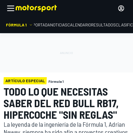
FÓRMULA 1
PORTADA
NOTICIAS
CALENDARIO
RESULTADOS
CLASIFI
ARTÍCULO ESPECIAL
Fórmula 1
TODO LO QUE NECESITAS
SABER DEL RED BULL RB17,
HIPERCOCHE "SIN REGLAS"
La leyenda de la ingeniería de la Fórmula 1, Adrian
Newey, siempre ha sido afín a proyectos creativos,