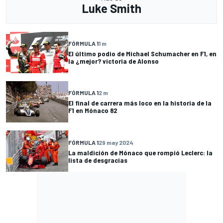
Luke Smith
FÓRMULA 1
1 m
El último podio de Michael Schumacher en F1, en
la ¿mejor? victoria de Alonso
FÓRMULA 1
2 m
El final de carrera más loco en la historia de la
F1 en Mónaco 82
FÓRMULA 1
29 may 2024
La maldición de Mónaco que rompió Leclerc: la
lista de desgracias