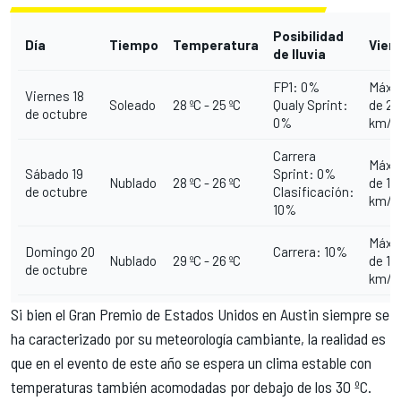
Posibilidad
Día
Tiempo
Temperatura
Vien
de lluvia
FP1: 0%
Máxi
Viernes 18
Soleado
28 ºC - 25 ºC
Qualy Sprint:
de 20
de octubre
0%
km/h
Carrera
Máxi
Sábado 19
Sprint: 0%
Nublado
28 ºC - 26 ºC
de 15
de octubre
Clasificación:
km/h
10%
Máxi
Domingo 20
Carrera: 10%
Nublado
29 ºC - 26 ºC
de 10
de octubre
km/h
Si bien el Gran Premio de Estados Unidos en Austin siempre se
ha caracterizado por su meteorología cambiante, la realidad es
que en el evento de este año se espera un clima estable con
temperaturas también acomodadas por debajo de los 30 ºC.