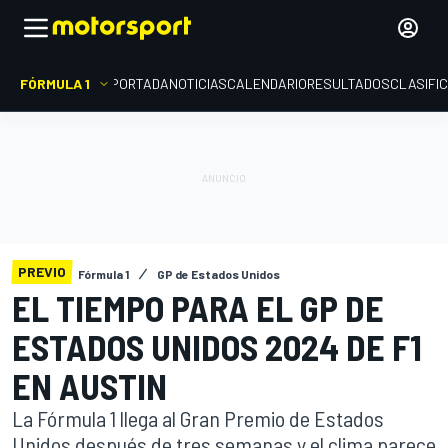
FÓRMULA 1
PORTADA
NOTICIAS
CALENDARIO
RESULTADOS
CLASIFI
PREVIO
Fórmula 1
GP de Estados Unidos
EL TIEMPO PARA EL GP DE
ESTADOS UNIDOS 2024 DE F1
EN AUSTIN
La Fórmula 1 llega al Gran Premio de Estados
Unidos después de tres semanas y el clima parece