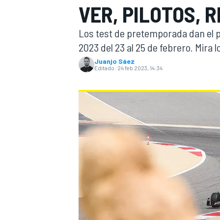
VER, PILOTOS, 
INDYCAR
WRC
Los test de pretemporada dan el pi
2023 del 23 al 25 de febrero. Mira l
Juanjo Sáez
Editado:
24 feb 2023, 14:34
WEC
FÓRMULA E