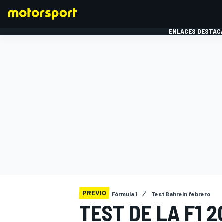
ENLACES DESTAC
FÓRMULA 1
MOTOG
PREVIO
Fórmula 1
Test Bahrein febrero
TEST DE LA F1 