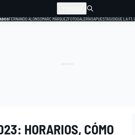
TODOS
ADOS
FERNANDO ALONSO
MARC MÁRQUEZ
FOTOGALERÍAS
APUESTAS
¡SIGUE LA F1,
P
2023: HORARIOS, CÓMO