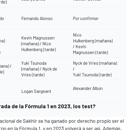
rde)
do
Fernando Alonso
Por confirmar
Nico
Kevin Magnussen
na)
Hulkenberg (mañana)
(mañana) /
Nico
/ Kevin
Hulkenberg
(tarde)
)
Magnussen (tarde)
Yuki Tsunoda
Nyck de Vries (mañana)
ana) /
(mañana) / Nyck de
/
de)
Vries (tarde)
Yuki Tsunoda (tarde)
Alexander Albon
Logan Sargeant
da de la Fórmula 1 en 2023, los test?
acional de Sakhir
se ha ganado por derecho propio ser el
rno en la Fórmula 1, y en 2023 volverá a ser así. Además,