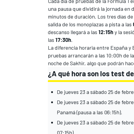
Cada día de pruebas de la
Fórmula 1
e
una pausa que dividirá la jornada en d
minutos de duración. Los tres días de 
salida de los monoplazas a pista a las
descanso llegará a las
12:15h
y la sesi
las
17:30h
.
La diferencia horaria entre España y B
pruebas arrancarán a las 10:00h de la 
noche de Sakhir, algo que podrán hace
¿A qué hora son los test d
MÁS CATEGORÍAS
De jueves 23 a sábado 25 de febre
De jueves 23 a sábado 25 de febr
Panamá (pausa a las 06:15h).
De jueves 23 a sábado 25 de febre
07:15h).