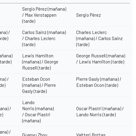
Sergio Pérez
(mañana)
/ Max Verstappen
Sergio Pérez
(tarde)
na) /
Carlos Sainz
(mañana)
Charles Leclerc
arde)
/ Charles Leclerc
(mañana) /
Carlos Sainz
(tarde)
(tarde)
añana)
Lewis Hamilton
George Russell (mañana)
tarde)
(mañana) / George
/ Lewis Hamilton (tarde)
Russell (tarde)
a) /
Esteban Ocon
Pierre Gasly (mañana) /
de)
(mañana) / Pierre
Esteban Ocon (tarde)
Gasly (tarde)
Lando
ana) /
Norris
(mañana)
Oscar Piastri (mañana) /
e)
/ Oscar Piastri
Lando Norris
(tarde)
(mañana)
na) /
Guanyu Zhou
Valtteri Bottas