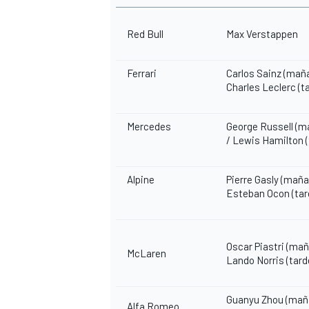
Red Bull
Max Verstappen
Ferrari
Carlos Sainz
(maña
Charles Leclerc
(t
Mercedes
George Russell
(m
/
Lewis Hamilton
(
Alpine
Pierre Gasly
(mañan
Esteban Ocon
(tar
Oscar Piastri
(mañ
McLaren
Lando Norris
(tard
Guanyu Zhou
(maña
Alfa Romeo