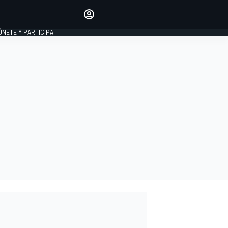
Haz que tu voz se escuche
comentando los artículos
 ÚNETE Y PARTICIPA!
INICIAR SESIÓN
EDICIÓN
ESPAÑA