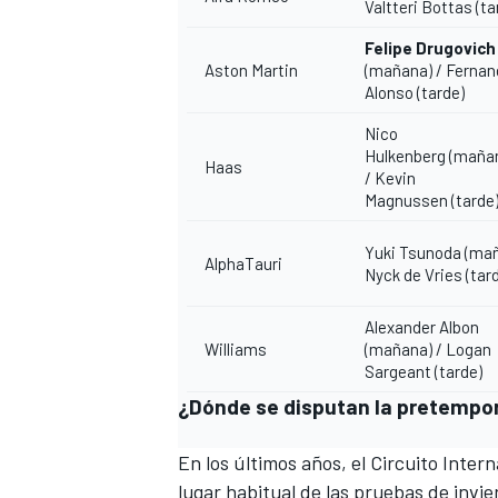
Valtteri Bottas
(ta
Felipe Drugovich
Aston Martin
(mañana) /
Fernan
Alonso
(tarde)
Nico
Hulkenberg
(maña
Haas
/
Kevin
Magnussen
(tarde
Yuki Tsunoda
(mañ
AlphaTauri
Nyck de Vries
(tar
Alexander Albon
Williams
(mañana) /
Logan
Sargeant
(tarde)
¿Dónde se disputan la pretempora
En los últimos años, el
Circuito Intern
lugar habitual de las pruebas de invie