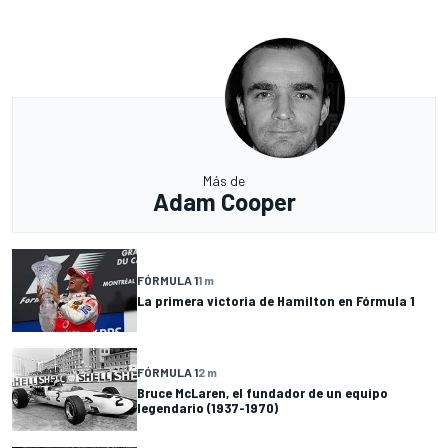
Más de
Adam Cooper
FÓRMULA 1
1 m
La primera victoria de Hamilton en Fórmula 1
FÓRMULA 1
2 m
Bruce McLaren, el fundador de un equipo
legendario (1937-1970)