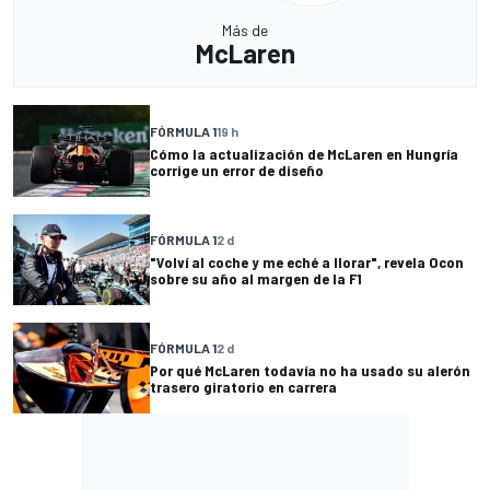
Más de
McLaren
FÓRMULA 1
19 h
Cómo la actualización de McLaren en Hungría
corrige un error de diseño
FÓRMULA 1
2 d
"Volví al coche y me eché a llorar", revela Ocon
sobre su año al margen de la F1
FÓRMULA 1
2 d
Por qué McLaren todavía no ha usado su alerón
trasero giratorio en carrera