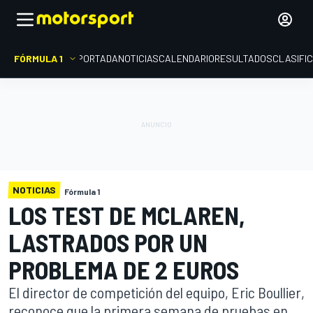
FÓRMULA 1
PORTADA
NOTICIAS
CALENDARIO
RESULTADOS
CLASIFI
NOTICIAS
Fórmula 1
LOS TEST DE MCLAREN,
LASTRADOS POR UN
PROBLEMA DE 2 EUROS
El director de competición del equipo, Eric Boullier,
reconoce que la primera semana de pruebas en