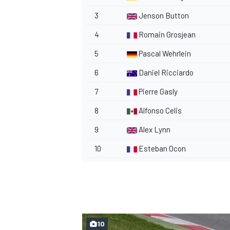
3
Jenson Button
4
Romain Grosjean
5
Pascal Wehrlein
6
Daniel Ricciardo
7
Pierre Gasly
8
Alfonso Celis
9
Alex Lynn
10
Esteban Ocon
10