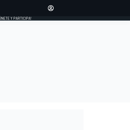
Haz que tu voz se escuche
comentando los artículos
 ÚNETE Y PARTICIPA!
INICIAR SESIÓN
EDICIÓN
ESPAÑA