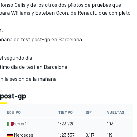
lfonso Celis y de los otros dos pilotos de pruebas que
para Williams y Esteban Ocon, de Renault, que completó
a:
añana de test post-gp en Barcelona
el segundo día:
imo día de test en Barcelona
n la sesión de la mañana
 post-gp
EQUIPO
TIEMPO
DIF.
VUELTAS
Ferrari
1:23.220
103
Mercedes
1:23.337
0.117
119