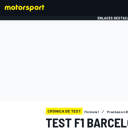
ENLACES DESTAC
FÓRMULA 1
MOTOG
CRÓNICA DE TEST
Fórmula 1
Pruebas en 
TEST F1 BARCE