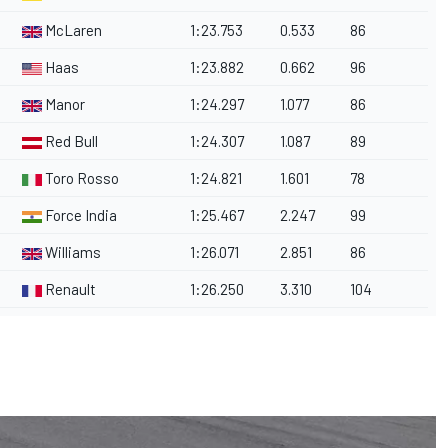
McLaren
1:23.753
0.533
86
Haas
1:23.882
0.662
96
Manor
1:24.297
1.077
86
Red Bull
1:24.307
1.087
89
Toro Rosso
1:24.821
1.601
78
Force India
1:25.467
2.247
99
Williams
1:26.071
2.851
86
Renault
1:26.250
3.310
104