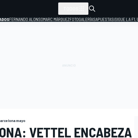
TODOS
ADOS
FERNANDO ALONSO
MARC MÁRQUEZ
FOTOGALERÍAS
APUESTAS
¡SIGUE LA F1,
P
Barcelona mayo
LONA: VETTEL ENCABEZA