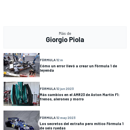
Más de
Giorgio Piola
FÓRMULA 1
2 m
Cómo un error llevó a crear un Fórmula 1 de
leyenda
FÓRMULA 1
2 jun 2023
Más cambios en el AMR23 de Aston Martin F1:
frenos, alerones y morro
FÓRMULA 1
2 may 2023
Los secretos del extraño pero mítico Fórmula 1
de seis ruedas