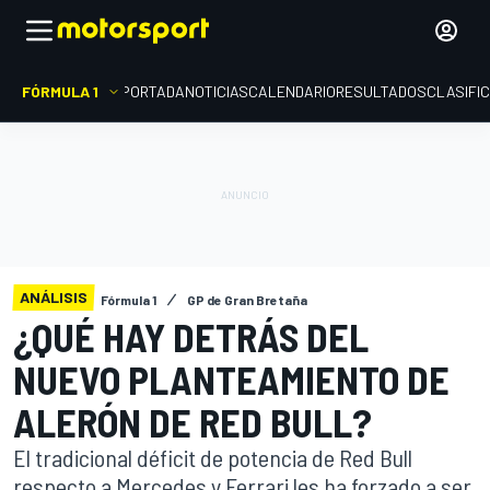
FÓRMULA 1
PORTADA
NOTICIAS
CALENDARIO
RESULTADOS
CLASIFI
ANÁLISIS
Fórmula 1
GP de Gran Bretaña
¿QUÉ HAY DETRÁS DEL
NUEVO PLANTEAMIENTO DE
ALERÓN DE RED BULL?
El tradicional déficit de potencia de Red Bull
respecto a Mercedes y Ferrari les ha forzado a ser