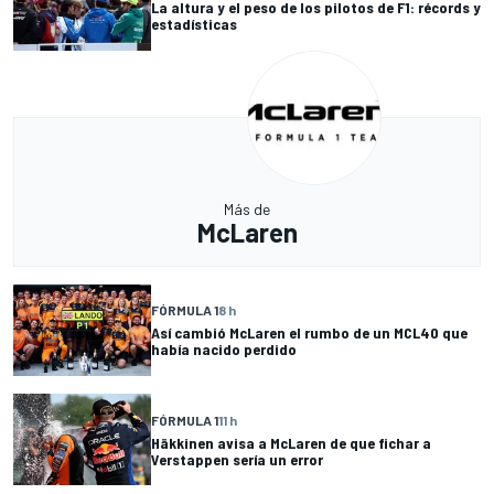
La altura y el peso de los pilotos de F1: récords y
estadísticas
Más de
McLaren
FÓRMULA 1
8 h
Así cambió McLaren el rumbo de un MCL40 que
había nacido perdido
FÓRMULA 1
11 h
Häkkinen avisa a McLaren de que fichar a
Verstappen sería un error