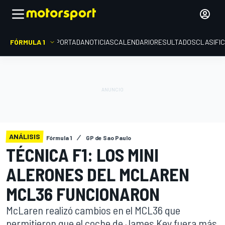
FÓRMULA 1
PORTADA
NOTICIAS
CALENDARIO
RESULTADOS
CLASIFI
ANÁLISIS
Fórmula 1
GP de Sao Paulo
TÉCNICA F1: LOS MINI
ALERONES DEL MCLAREN
MCL36 FUNCIONARON
McLaren realizó cambios en el MCL36 que
permitieron que el coche de James Key fuera más