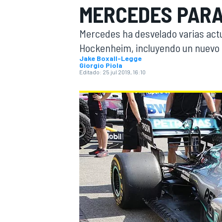
MERCEDES PARA
INDYCAR
WRC
Mercedes ha desvelado varias actu
Hockenheim, incluyendo un nuevo a
Jake Boxall-Legge
Giorgio Piola
Editado:
25 jul 2019, 16:10
WEC
FÓRMULA E