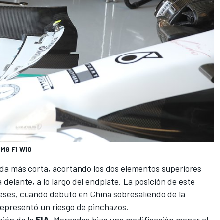
AMG F1 W10
da más corta, acortando los dos elementos superiores
 delante, a lo largo del endplate. La posición de este
eses, cuando debutó en China sobresaliendo de la
representó un riesgo de pinchazos.
ción de la
FIA
, Mercedes hizo una modificación menor al