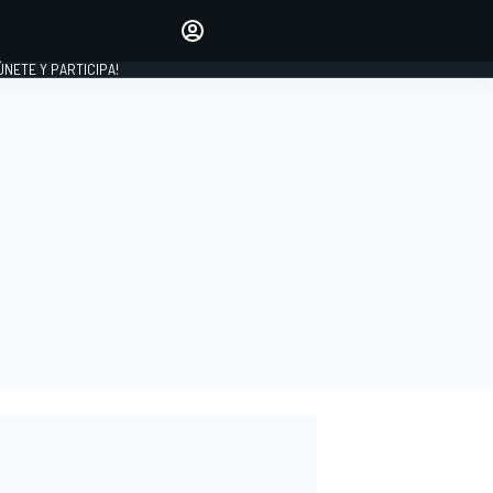
Haz que tu voz se escuche
comentando los artículos
 ÚNETE Y PARTICIPA!
INICIAR SESIÓN
EDICIÓN
ESPAÑA