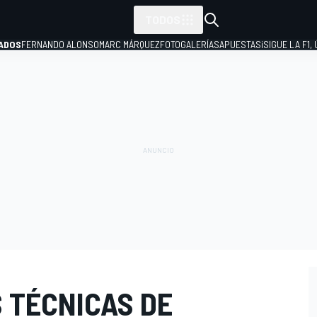
TODOS
ADOS
FERNANDO ALONSO
MARC MÁRQUEZ
FOTOGALERÍAS
APUESTAS
¡SIGUE LA F1,
P
 TÉCNICAS DE