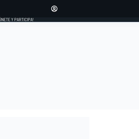
Haz que tu voz se escuche
comentando los artículos
 ÚNETE Y PARTICIPA!
INICIAR SESIÓN
EDICIÓN
ESPAÑA