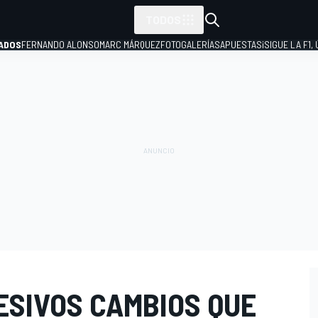
TODOS
ADOS
FERNANDO ALONSO
MARC MÁRQUEZ
FOTOGALERÍAS
APUESTAS
¡SIGUE LA F1,
P
ESIVOS CAMBIOS QUE