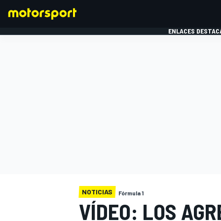
ENLACES DESTAC
FÓRMULA 1
MOTOG
NOTICIAS
Fórmula 1
VÍDEO: LOS AGR