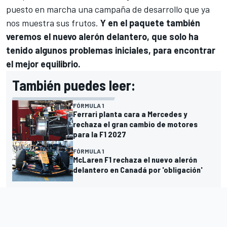
puesto en marcha una campaña de desarrollo que ya
nos muestra sus frutos.
Y en el paquete también
veremos el nuevo alerón delantero, que solo ha
tenido algunos problemas iniciales, para encontrar
el mejor equilibrio.
También puedes leer:
FÓRMULA 1
Ferrari planta cara a Mercedes y
rechaza el gran cambio de motores
para la F1 2027
FÓRMULA 1
McLaren F1 rechaza el nuevo alerón
delantero en Canadá por 'obligación'