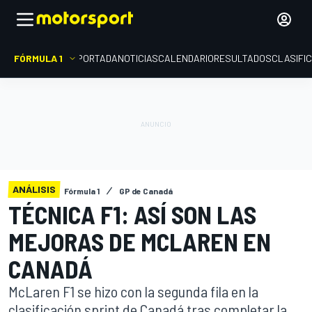
FÓRMULA 1
PORTADA
NOTICIAS
CALENDARIO
RESULTADOS
CLASIFI
ANÁLISIS
Fórmula 1
GP de Canadá
TÉCNICA F1: ASÍ SON LAS
MEJORAS DE MCLAREN EN
CANADÁ
McLaren F1 se hizo con la segunda fila en la
clasificación sprint de Canadá tras completar la