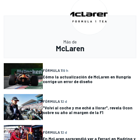
Más de
McLaren
FÓRMULA 1
19 h
Cómo la actualización de McLaren en Hungría
corrige un error de diseño
FÓRMULA 1
2 d
"Volví al coche y me eché a llorar", revela Ocon
sobre su año al margen de la F1
FÓRMULA 1
2 d
En McLaren sorprendió ver a Ferrari en Madring y