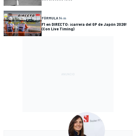
FÓRMULA 1
4 m
F1 en DIRECTO: ¡carrera del GP de Japón 2026!
(Con Live Timing)