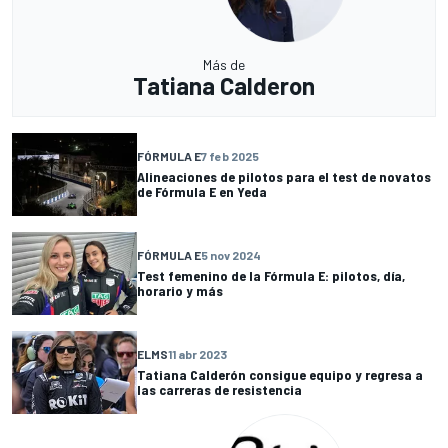
Más de
Tatiana Calderon
FÓRMULA E
7 feb 2025
Alineaciones de pilotos para el test de novatos
de Fórmula E en Yeda
FÓRMULA E
5 nov 2024
Test femenino de la Fórmula E: pilotos, día,
horario y más
ELMS
11 abr 2023
Tatiana Calderón consigue equipo y regresa a
las carreras de resistencia