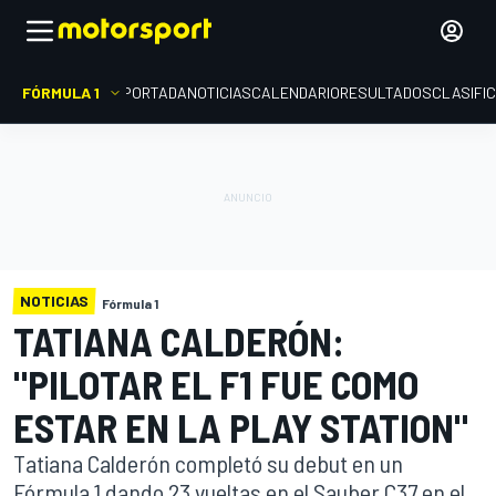
FÓRMULA 1
PORTADA
NOTICIAS
CALENDARIO
RESULTADOS
CLASIFI
NOTICIAS
Fórmula 1
TATIANA CALDERÓN:
"PILOTAR EL F1 FUE COMO
ESTAR EN LA PLAY STATION"
Tatiana Calderón completó su debut en un
Fórmula 1 dando 23 vueltas en el Sauber C37 en el