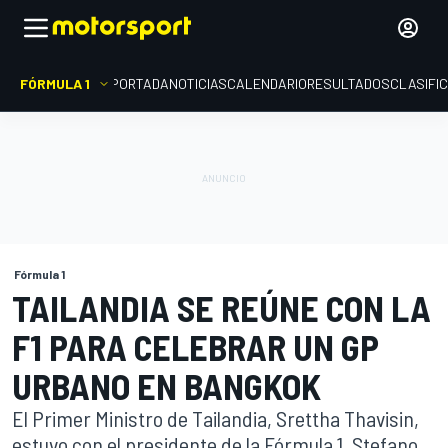
FÓRMULA 1
PORTADA
NOTICIAS
CALENDARIO
RESULTADOS
CLASIFI
Fórmula 1
TAILANDIA SE REÚNE CON LA
F1 PARA CELEBRAR UN GP
URBANO EN BANGKOK
El Primer Ministro de Tailandia, Srettha Thavisin,
estuvo con el presidente de la Fórmula 1, Stefano