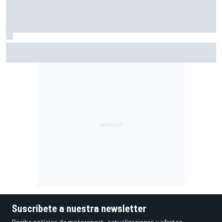
Vowles defiende el proyecto de Williams pese a sus pobres
resultados en 2026
Suscríbete a nuestra newsletter
Recibe noticias de motorsport, actualizaciones y ofertas