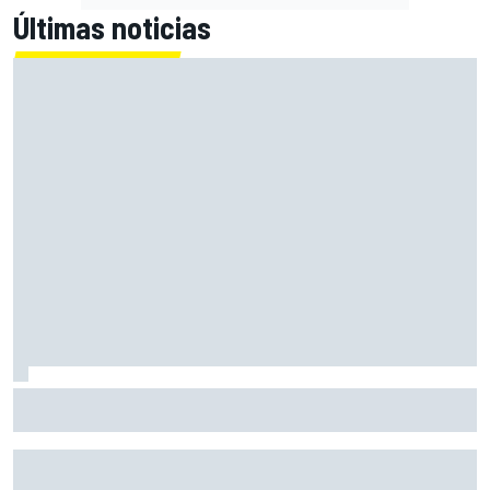
Últimas noticias
El momento en el que Stroll llegó a dejar de disfrutar de las
carreras