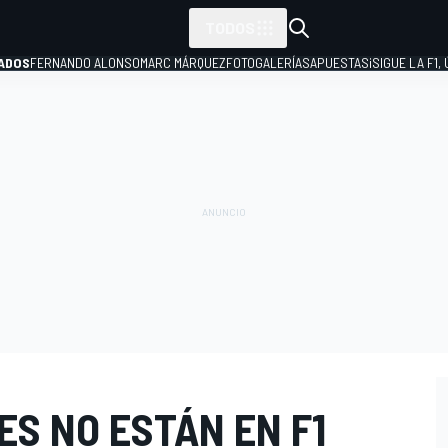
TODOS
ADOS
FERNANDO ALONSO
MARC MÁRQUEZ
FOTOGALERÍAS
APUESTAS
¡SIGUE LA F1,
P
ES NO ESTÁN EN F1