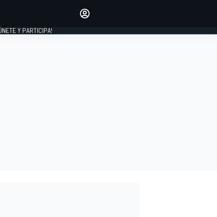
Haz que tu voz se escuche
comentando los artículos
 ÚNETE Y PARTICIPA!
INICIAR SESIÓN
EDICIÓN
ESPAÑA