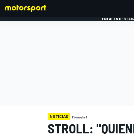
ENLACES DESTAC
FÓRMULA 1
MOTOG
NOTICIAS
Fórmula 1
STROLL: "QUIEN