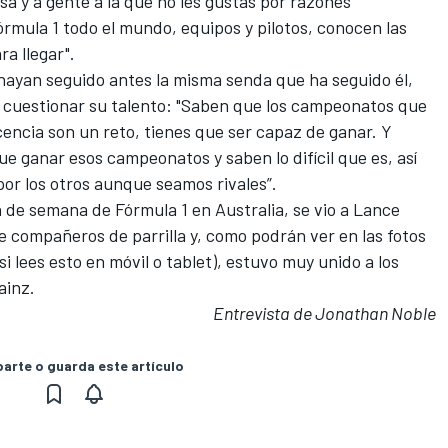
sa y a gente a la que no les gustas por razones
órmula 1
todo el mundo, equipos y pilotos, conocen las
ra llegar".
 hayan seguido antes la misma senda que ha seguido él,
 a cuestionar su talento: "Saben que los campeonatos que
cencia son un reto, tienes que ser capaz de ganar. Y
ue ganar esos campeonatos y saben lo difícil que es, así
or los otros aunque seamos rivales”.
in de semana de Fórmula 1
en Australia, se vio a Lance
e compañeros de parrilla y, como podrán ver en las fotos
 si lees esto en móvil o tablet), estuvo muy unido a los
ainz.
Entrevista de Jonathan Noble
rte o guarda este artículo