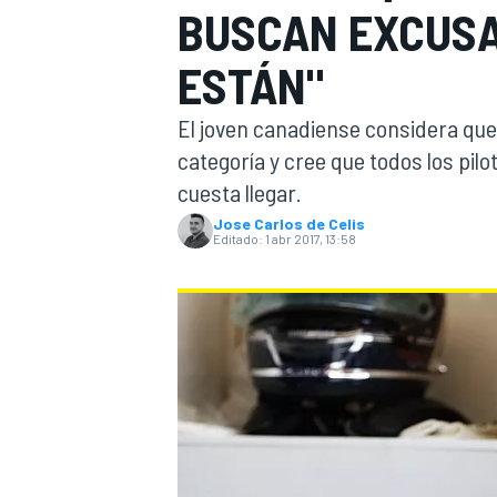
BUSCAN EXCUSA
INDYCAR
WRC
ESTÁN"
El joven canadiense considera qu
categoría y cree que todos los pil
cuesta llegar.
Jose Carlos de Celis
Editado:
1 abr 2017, 13:58
WEC
FÓRMULA E