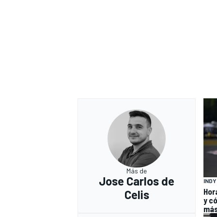
Más de
Jose Carlos de
IND
Hor
Celis
y có
má