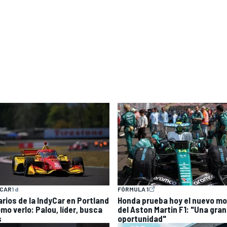
YCAR
1 d
FÓRMULA 1
arios de la IndyCar en Portland
Honda prueba hoy el nuevo mo
mo verlo: Palou, líder, busca
del Aston Martin F1: "Una gran
s
oportunidad"