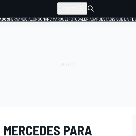
TODOS
ADOS
FERNANDO ALONSO
MARC MÁRQUEZ
FOTOGALERÍAS
APUESTAS
¡SIGUE LA F1,
P
E MERCEDES PARA