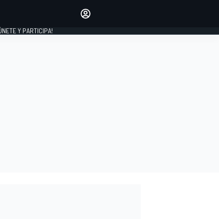
Haz que tu voz se escuche
comentando los artículos
 ÚNETE Y PARTICIPA!
INICIAR SESIÓN
EDICIÓN
ESPAÑA