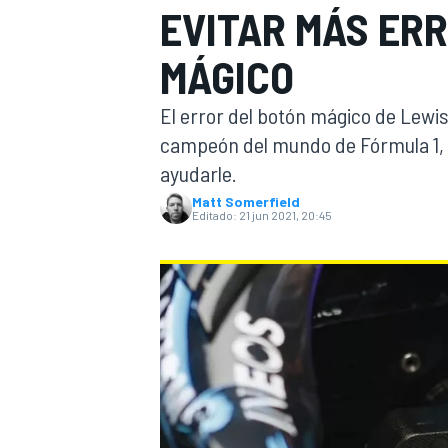
EVITAR MÁS ER
INDYCAR
WRC
MÁGICO
El error del botón mágico de Lewis
campeón del mundo de Fórmula 1,
ayudarle.
Matt Somerfield
Editado:
21 jun 2021, 20:45
WEC
FÓRMULA E