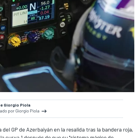
de Giorgio Piola
nado por Giorgio Piola
a del
GP de Azerbaiyán
en la resalida tras la bandera roja,
e la curva 1 después de que su "sistema mágico de