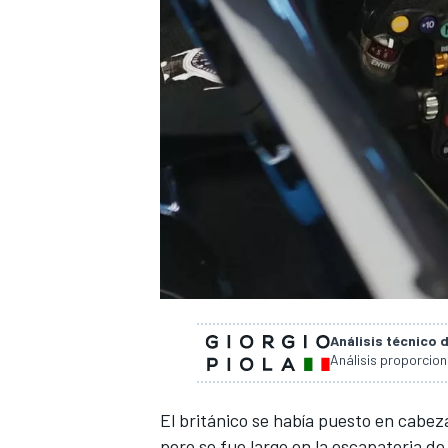
Análisis técnico 
Análisis proporcio
El británico se había puesto en cabez
pero se fue largo en la escapatoria d