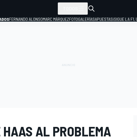
TODOS
ADOS
FERNANDO ALONSO
MARC MÁRQUEZ
FOTOGALERÍAS
APUESTAS
¡SIGUE LA F1,
P
E HAAS AL PROBLEMA