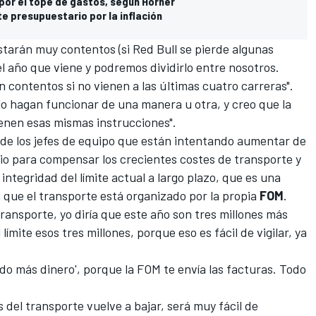
por el tope de gastos, según Horner
te presupuestario por la inflación
tarán muy contentos (si Red Bull se pierde algunas
el año que viene y podremos dividirlo entre nosotros.
 contentos si no vienen a las últimas cuatro carreras".
 lo hagan funcionar de una manera u otra, y creo que la
ienen esas mismas instrucciones".
 de los jefes de equipo que están intentando aumentar de
io para compensar los crecientes costes de transporte y
integridad del límite actual a largo plazo, que es una
a que el transporte está organizado por la propia
FOM
.
ransporte, yo diría que este año son tres millones más
ímite esos tres millones, porque eso es fácil de vigilar, ya
ado más dinero', porque la FOM te envía las facturas. Todo
es del transporte vuelve a bajar, será muy fácil de