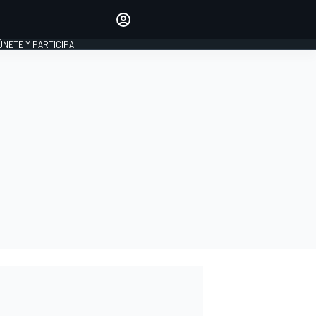
Haz que tu voz se escuche
comentando los artículos
 ÚNETE Y PARTICIPA!
INICIAR SESIÓN
EDICIÓN
ESPAÑA