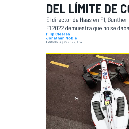
DEL LÍMITE DE C
INDYCAR
WRC
El director de Haas en F1, Gunther 
F1 2022 demuestra que no se debe 
Filip Cleeren
Jonathan Noble
Editado:
4 jun 2022, 1:14
WEC
FÓRMULA E