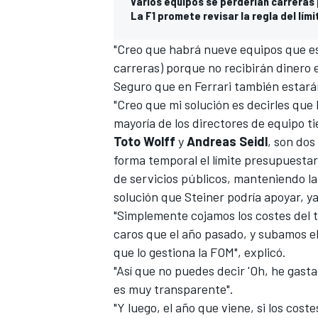
Varios equipos se perderían carreras 
La F1 promete revisar la regla del lími
"Creo que habrá nueve equipos que es
carreras) porque no recibirán dinero 
Seguro que en
Ferrari
también estarán
"Creo que mi solución es decirles que
mayoría de los directores de equipo t
Toto Wolff
y
Andreas Seidl
, son dos
forma temporal el límite presupuestar
de servicios públicos, manteniendo la 
MÁS CATEGORÍAS
solución que Steiner podría apoyar, y
"Simplemente cojamos los costes del t
caros que el año pasado, y subamos el l
que lo gestiona la FOM", explicó.
"Así que no puedes decir 'Oh, he gast
es muy transparente".
"Y luego, el año que viene, si los cost