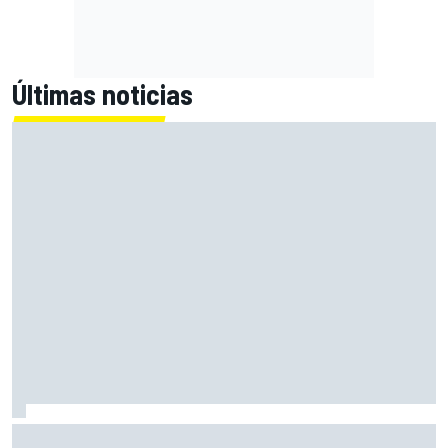
Últimas noticias
Bagnaia: "Este año no sé todo sobre mi moto, entro en