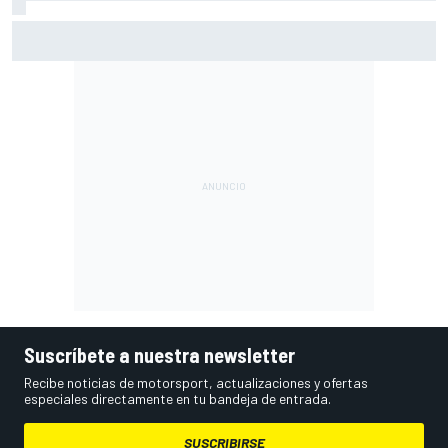
Bagnaia: "Es difícil de aceptar; uno de los peores fines de
semana del año"
Suscríbete a nuestra newsletter
Recibe noticias de motorsport, actualizaciones y ofertas
especiales directamente en tu bandeja de entrada.
SUSCRIBIRSE