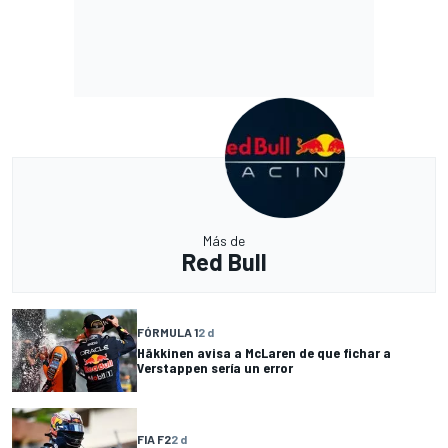
Más de
Red Bull
FÓRMULA 1
2 d
Häkkinen avisa a McLaren de que fichar a
Verstappen sería un error
FIA F2
2 d