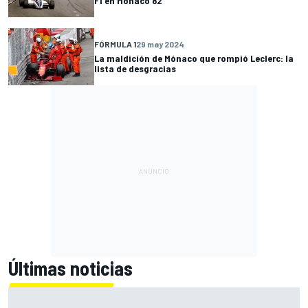
F1 en Mónaco 82
FÓRMULA 1
29 may 2024
La maldición de Mónaco que rompió Leclerc: la
lista de desgracias
Últimas noticias