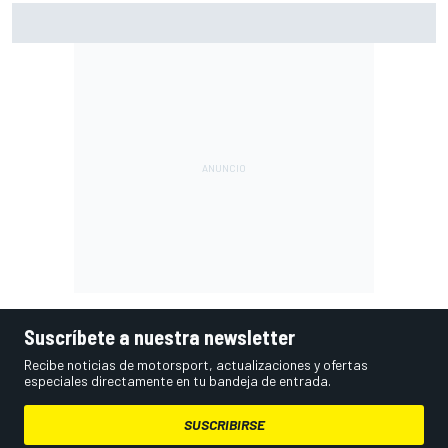
Vowles defiende el proyecto de Williams pese a sus pobres
resultados en 2026
Suscríbete a nuestra newsletter
Recibe noticias de motorsport, actualizaciones y ofertas
especiales directamente en tu bandeja de entrada.
SUSCRIBIRSE