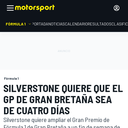
FÓRMULA 1
PORTADA
NOTICIAS
CALENDARIO
RESULTADOS
CLASIFI
Fórmula 1
SILVERSTONE QUIERE QUE EL
GP DE GRAN BRETAÑA SEA
DE CUATRO DÍAS
Silverstone quiere ampliar el Gran Premio de
Fórmula 1 de Gran Bretaña a un fin de semana de