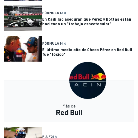
FÓRMULA 1
3 d
En Cadillac aseguran que Pérez y Bottas están
haciendo un "trabajo espectacular"
FÓRMULA 1
4 d
El último medio año de Checo Pérez en Red Bull
fue "tóxico"
Más de
Red Bull
FIA F2
1 h