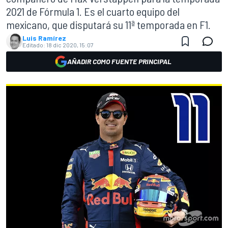
2021 de Fórmula 1. Es el cuarto equipo del
mexicano, que disputará su 11ª temporada en F1.
Luis Ramírez
Editado:
18 dic 2020, 15:07
AÑADIR COMO FUENTE PRINCIPAL