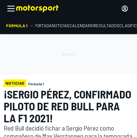
FÓRMULA 1
PORTADA
NOTICIAS
CALENDARIO
RESULTADOS
CLASIFI
NOTICIAS
Fórmula 1
¡SERGIO PÉREZ, CONFIRMADO
PILOTO DE RED BULL PARA
LA F1 2021!
Red Bull decidió fichar a Sergio Pérez como
compañero de Max Verstappen para la temporada