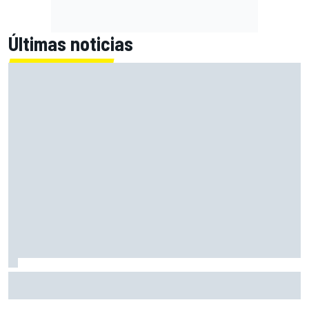
Últimas noticias
Marcus Ericsson seguirá con Andretti en la temporada
2027 de IndyCar