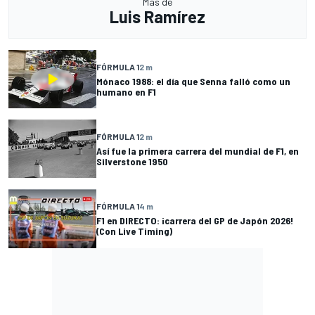
Más de
Luis Ramírez
FÓRMULA 1
2 m
Mónaco 1988: el día que Senna falló como un
humano en F1
FÓRMULA 1
2 m
Así fue la primera carrera del mundial de F1, en
Silverstone 1950
FÓRMULA 1
4 m
F1 en DIRECTO: ¡carrera del GP de Japón 2026!
(Con Live Timing)