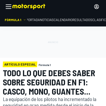
FÓRMULA 1
PORTADA
NOTICIAS
CALENDARIO
RESULTADOS
CLASIFI
ARTÍCULO ESPECIAL
Fórmula 1
TODO LO QUE DEBES SABER
SOBRE SEGURIDAD EN F1:
CASCO, MONO, GUANTES...
La equipación de los pilotos ha incrementado la
seguridad en gran medida desde el inicio de la