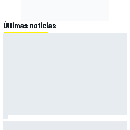
Últimas noticias
Cuando cualquiera podía correr en F1: la época que la
comercialización borró