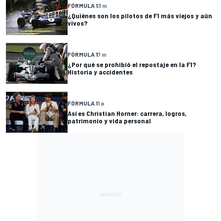
FÓRMULA 1
3 m
¿Quiénes son los pilotos de F1 más viejos y aún
vivos?
FÓRMULA 1
7 m
¿Por qué se prohibió el repostaje en la F1?
Historia y accidentes
FÓRMULA 1
1 a
Así es Christian Horner: carrera, logros,
patrimonio y vida personal