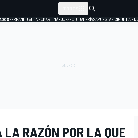
TODOS
ADOS
FERNANDO ALONSO
MARC MÁRQUEZ
FOTOGALERÍAS
APUESTAS
¡SIGUE LA F1,
P
 LA RAZÓN POR LA QUE