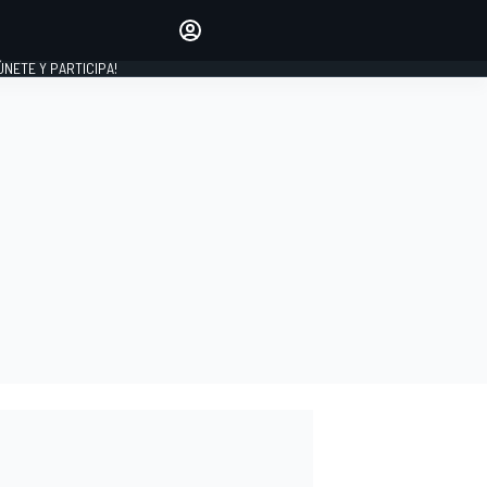
Haz que tu voz se escuche
comentando los artículos
 ÚNETE Y PARTICIPA!
INICIAR SESIÓN
EDICIÓN
ESPAÑA