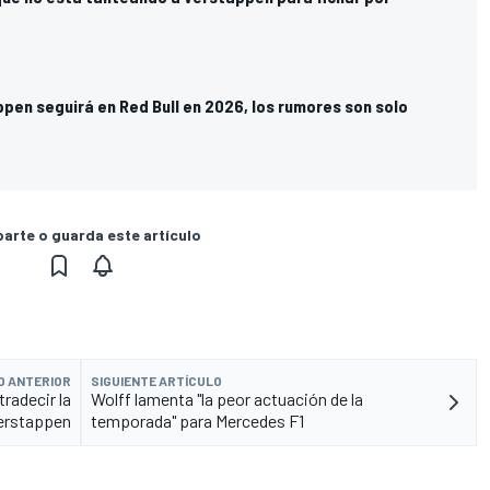
pen seguirá en Red Bull en 2026, los rumores son solo
rte o guarda este artículo
O ANTERIOR
SIGUIENTE ARTÍCULO
radecir la
Wolff lamenta "la peor actuación de la
Verstappen
temporada" para Mercedes F1