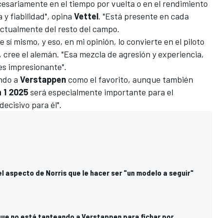
esariamente en el tiempo por vuelta o en el rendimiento
 y fiabilidad", opina
Vettel
. "Está presente en cada
 actualmente del resto del campo.
sí mismo, y eso, en mi opinión, lo convierte en el piloto
 cree el alemán. "Esa mezcla de agresión y experiencia,
es impresionante".
endo a
Verstappen
como el favorito, aunque también
 1 2025
será especialmente importante para el
ecisivo para él".
l aspecto de Norris que le hacer ser "un modelo a seguir"
que no está tanteando a Verstappen para fichar por