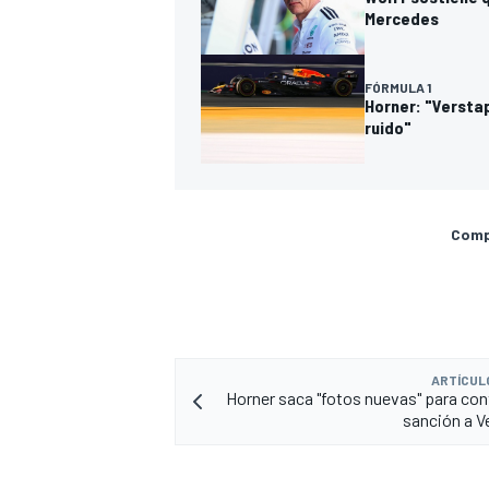
Mercedes
FÓRMULA 1
Horner: "Verstap
ruido"
Compa
ARTÍCUL
Horner saca "fotos nuevas" para cont
sanción a 