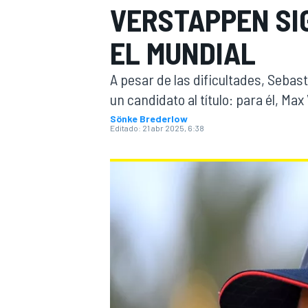
VERSTAPPEN SIG
INDYCAR
WRC
EL MUNDIAL
A pesar de las dificultades, Sebast
un candidato al título: para él, Ma
Sönke Brederlow
Editado:
21 abr 2025, 6:38
WEC
FÓRMULA E