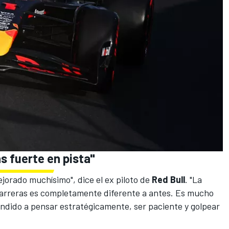
s fuerte en pista"
ejorado muchísimo", dice el ex piloto de
Red Bull
. "La
arreras es completamente diferente a antes. Es mucho
ndido a pensar estratégicamente, ser paciente y golpear