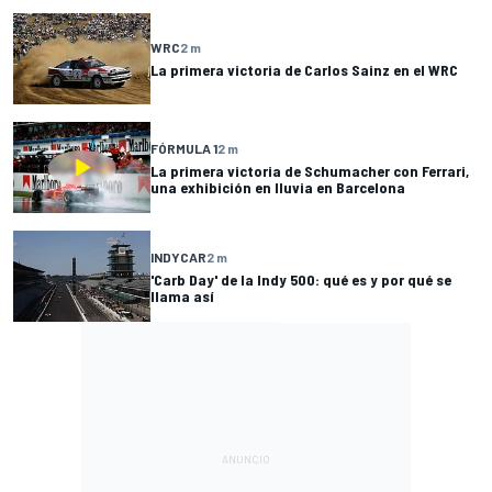
WRC
2 m
La primera victoria de Carlos Sainz en el WRC
FÓRMULA 1
2 m
La primera victoria de Schumacher con Ferrari,
una exhibición en lluvia en Barcelona
INDYCAR
2 m
'Carb Day' de la Indy 500: qué es y por qué se
llama así