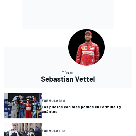
Más de
Sebastian Vettel
FÓRMULA 1
8 d
Los pilotos con más podios en Fórmula 1 y
cuántos
FÓRMULA 1
11 d