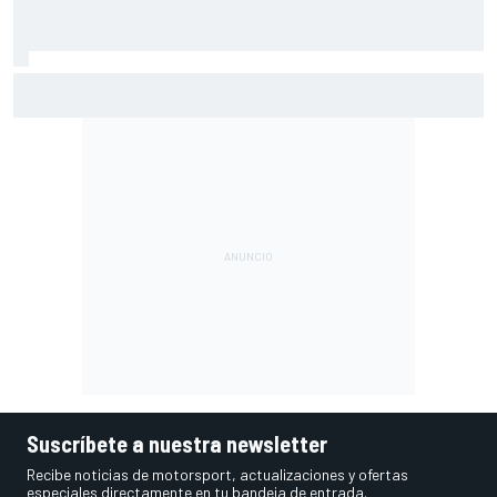
Así queda la lucha por el título del Hypercar del WEC con el
calendario revisado de 2026
Suscríbete a nuestra newsletter
Recibe noticias de motorsport, actualizaciones y ofertas
especiales directamente en tu bandeja de entrada.