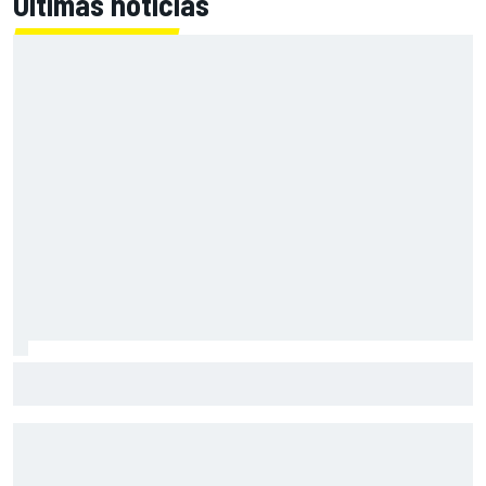
Últimas noticias
A qué hora es la carrera sprint y la clasificación de MotoGP
en Silverstone