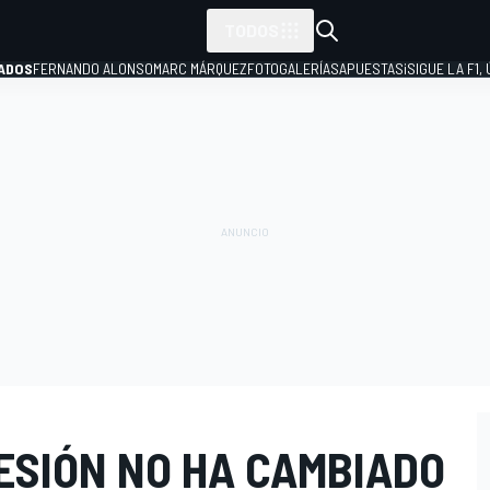
TODOS
ADOS
FERNANDO ALONSO
MARC MÁRQUEZ
FOTOGALERÍAS
APUESTAS
¡SIGUE LA F1,
P
ESIÓN NO HA CAMBIADO