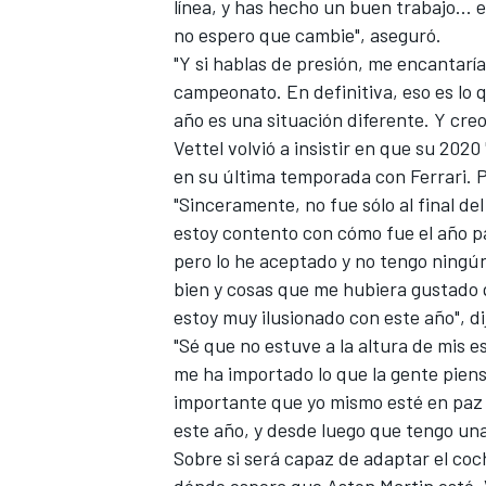
línea, y has hecho un buen trabajo... 
no espero que cambie", aseguró.
"Y si hablas de presión, me encantaría
campeonato. En definitiva, eso es lo
año es una situación diferente. Y cre
Vettel volvió a insistir en que su 202
en su última temporada con Ferrari. P
"Sinceramente, no fue sólo al final de
estoy contento con cómo fue el año p
pero lo he aceptado y no tengo ningú
MÁS CATEGORÍAS
bien y cosas que me hubiera gustado q
estoy muy ilusionado con este año", di
"Sé que no estuve a la altura de mis 
me ha importado lo que la gente piens
importante que yo mismo esté en paz 
este año, y desde luego que tengo una
Sobre si será capaz de adaptar el coc
dónde espera que Aston Martin esté, 