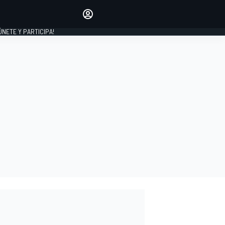
Haz que tu voz se escuche
comentando los artículos
 ÚNETE Y PARTICIPA!
INICIAR SESIÓN
EDICIÓN
ESPAÑA