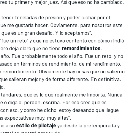
eres tu primer y mejor juez. Así que eso no ha cambiado,
 tener toneladas de presión y poder luchar por el
 que me gustaría hacer. Obviamente, para nosotros este
o que es un gran desafío. Y lo aceptamos".
0 "fue un reto" y que no estuvo contento con cómo rindió
ero deja claro que no tiene
remordimientos
.
l año. Fue probablemente todo el año. Fue un reto, y no
asado en términos de rendimiento, de mi rendimiento,
n remordimiento. Obviamente hay cosas que no salieron
ue salieran mejor y de forma diferente. En definitiva,
jo.
estándares, que es lo que realmente me importa. Nunca
e o diga o, perdón, escriba. Por eso creo que es
con eso, y como he dicho, estoy deseando que llegue
s expectativas muy, muy altas".
he a su
estilo de pilotaje
ya desde la pretemporada y
Vettel se mostró precavido.