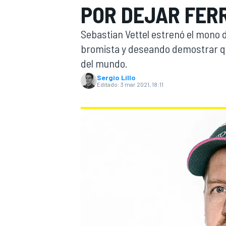
POR DEJAR FER
INDYCAR
WRC
Sebastian Vettel estrenó el mono 
bromista y deseando demostrar que
del mundo.
Sergio Lillo
Editado:
3 mar 2021, 18:11
WEC
FÓRMULA E