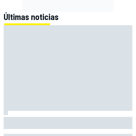
Últimas noticias
El momento en el que Stroll llegó a dejar de disfrutar de las
carreras