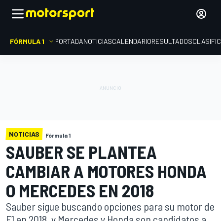
FÓRMULA 1
PORTADA
NOTICIAS
CALENDARIO
RESULTADOS
CLASIFI
NOTICIAS
Fórmula 1
SAUBER SE PLANTEA
CAMBIAR A MOTORES HONDA
O MERCEDES EN 2018
Sauber sigue buscando opciones para su motor de
F1 en 2018, y Mercedes y Honda son candidatos a