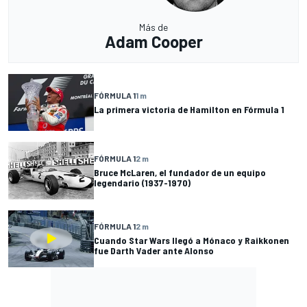
Más de
Adam Cooper
FÓRMULA 1
1 m
La primera victoria de Hamilton en Fórmula 1
FÓRMULA 1
2 m
Bruce McLaren, el fundador de un equipo
legendario (1937-1970)
FÓRMULA 1
2 m
Cuando Star Wars llegó a Mónaco y Raikkonen
fue Darth Vader ante Alonso