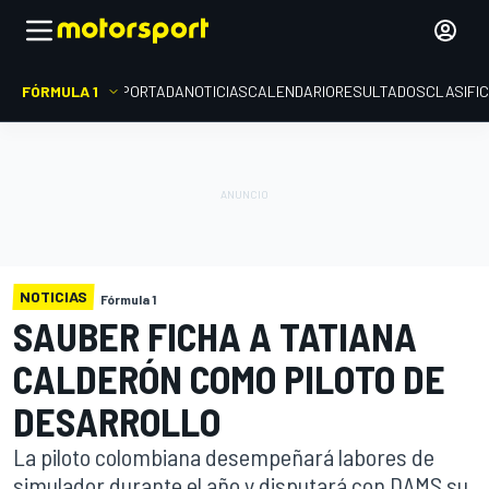
FÓRMULA 1
PORTADA
NOTICIAS
CALENDARIO
RESULTADOS
CLASIFI
NOTICIAS
Fórmula 1
SAUBER FICHA A TATIANA
CALDERÓN COMO PILOTO DE
DESARROLLO
La piloto colombiana desempeñará labores de
simulador durante el año y disputará con DAMS su