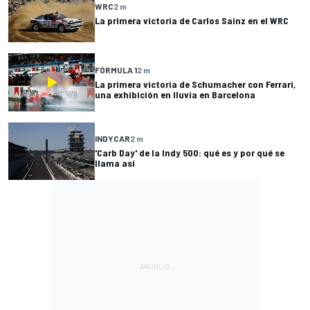
WRC
2 m
La primera victoria de Carlos Sainz en el WRC
FÓRMULA 1
2 m
La primera victoria de Schumacher con Ferrari,
una exhibición en lluvia en Barcelona
INDYCAR
2 m
'Carb Day' de la Indy 500: qué es y por qué se
llama así