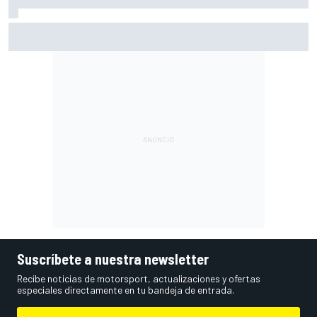
Ogura: "No estaba seguro de poder acabar la carrera por la
degradación"
Suscríbete a nuestra newsletter
Recibe noticias de motorsport, actualizaciones y ofertas
especiales directamente en tu bandeja de entrada.