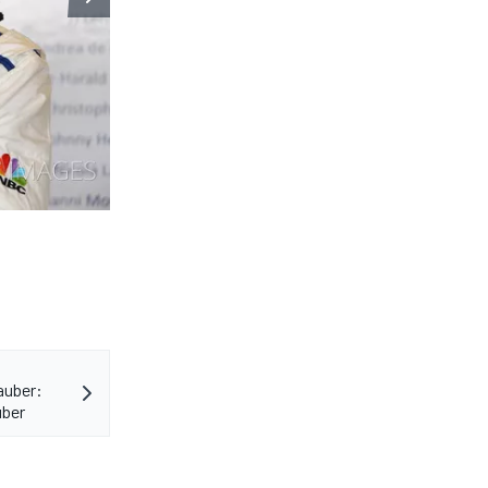
auber:
uber