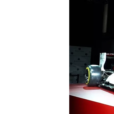
INDYCAR
WRC
WEC
FÓRMULA E