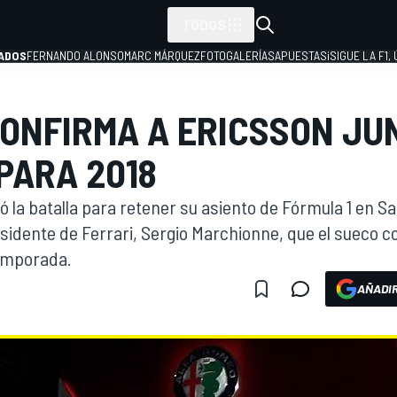
TODOS
ADOS
FERNANDO ALONSO
MARC MÁRQUEZ
FOTOGALERÍAS
APUESTAS
¡SIGUE LA F1,
ONFIRMA A ERICSSON JU
P
PARA 2018
 la batalla para retener su asiento de Fórmula 1 en S
sidente de Ferrari, Sergio Marchionne, que el sueco c
temporada.
AÑADIR