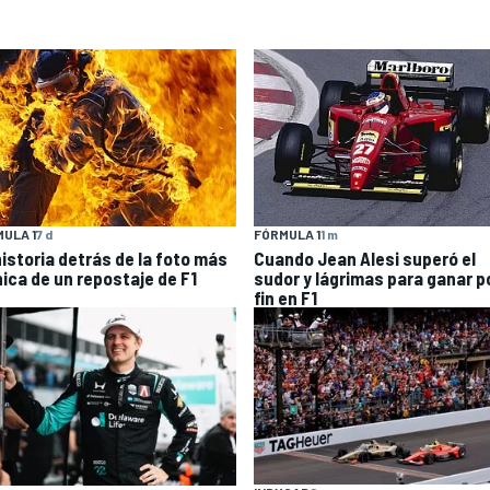
ULA 1
7 d
FÓRMULA 1
1 m
historia detrás de la foto más
Cuando Jean Alesi superó el
nica de un repostaje de F1
sudor y lágrimas para ganar p
fin en F1