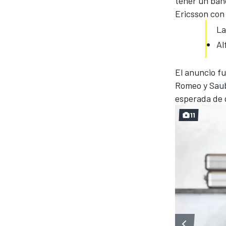
tener un banc
Ericsson con
La
Al
El anuncio f
Romeo y Saub
esperada de q
11
MÁS CATEGORÍAS