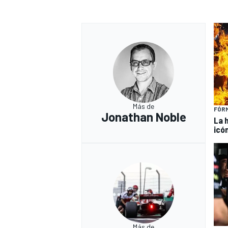
Más de
FÓRM
Jonathan Noble
La 
icó
Más de