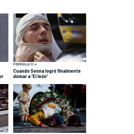
FÓRMULA 1
2 m
Cuando Senna logró finalmente
or
domar a 'El león'