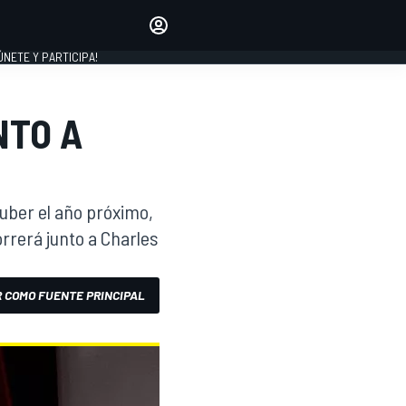
Haz que tu voz se escuche
comentando los artículos
 ÚNETE Y PARTICIPA!
INICIAR SESIÓN
EDICIÓN
NTO A
ESPAÑA
auber el año próximo,
orrerá junto a Charles
 COMO FUENTE PRINCIPAL