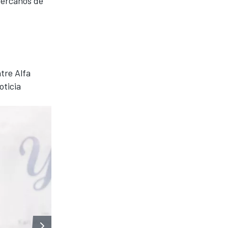
cercanos de
tre Alfa
oticia