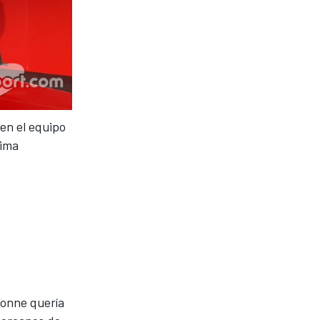
en el equipo
xima
.
ionne quería