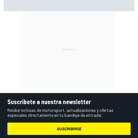
Márquez: "El año pasado marcaba la diferencia en puntos
en los que ahora voy algo peor"
Suscríbete a nuestra newsletter
Recibe noticias de motorsport, actualizaciones y ofertas
especiales directamente en tu bandeja de entrada.
SUSCRIBIRSE