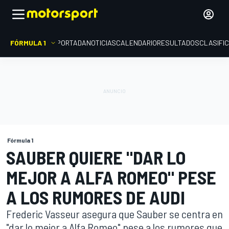
FÓRMULA 1
PORTADA
NOTICIAS
CALENDARIO
RESULTADOS
CLASIFI
Fórmula 1
SAUBER QUIERE "DAR LO
MEJOR A ALFA ROMEO" PESE
A LOS RUMORES DE AUDI
Frederic Vasseur asegura que Sauber se centra en
"dar lo mejor a Alfa Romeo" pese a los rumores que