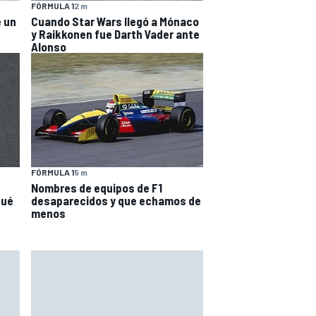
FÓRMULA 1
2 m
e un
Cuando Star Wars llegó a Mónaco
y Raikkonen fue Darth Vader ante
Alonso
FÓRMULA 1
5 m
Nombres de equipos de F1
qué
desaparecidos y que echamos de
menos