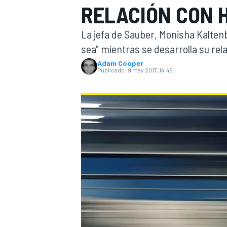
RELACIÓN CON 
INDYCAR
WRC
La jefa de Sauber, Monisha Kaltenbo
sea" mientras se desarrolla su rel
Adam Cooper
Publicado:
9 may 2017, 14:46
WEC
FÓRMULA E