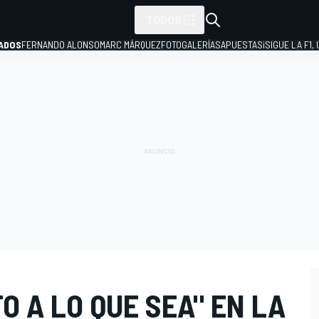
TODOS
ADOS
FERNANDO ALONSO
MARC MÁRQUEZ
FOTOGALERÍAS
APUESTAS
¡SIGUE LA F1,
P
O A LO QUE SEA" EN LA