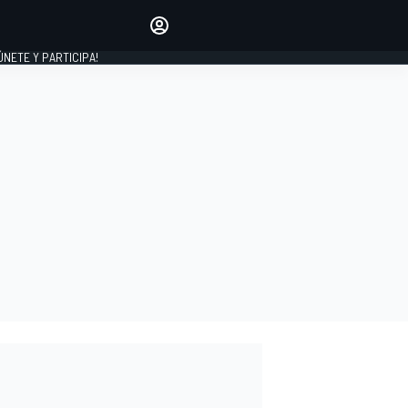
Haz que tu voz se escuche
comentando los artículos
 ÚNETE Y PARTICIPA!
INICIAR SESIÓN
EDICIÓN
ESPAÑA