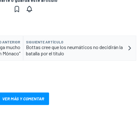
rte o guarda este artículo
O ANTERIOR
SIGUIENTE ARTÍCULO
nga mucho
Bottas cree que los neumáticos no decidirán la
en Mónaco"
batalla por el título
VER MÁS Y COMENTAR