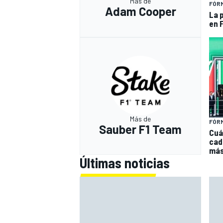
Más de
FÓRM
Adam Cooper
La 
en 
Más de
FÓRM
Sauber F1 Team
Cuá
cada
má
Últimas noticias