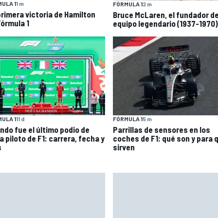
ULA 1
1 m
FÓRMULA 1
2 m
primera victoria de Hamilton
Bruce McLaren, el fundador d
Fórmula 1
equipo legendario (1937-1970)
FÓRMULA 1
5 m
ULA 1
11 d
Parrillas de sensores en los
ndo fue el último podio de
coches de F1: qué son y para 
 piloto de F1: carrera, fecha y
sirven
s