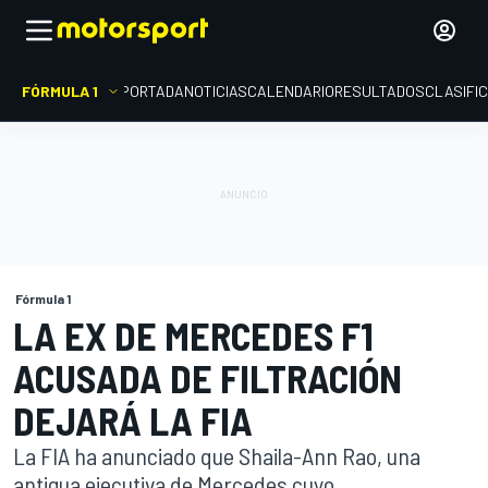
FÓRMULA 1
PORTADA
NOTICIAS
CALENDARIO
RESULTADOS
CLASIFI
Fórmula 1
LA EX DE MERCEDES F1
ACUSADA DE FILTRACIÓN
DEJARÁ LA FIA
La FIA ha anunciado que Shaila-Ann Rao, una
antigua ejecutiva de Mercedes cuyo