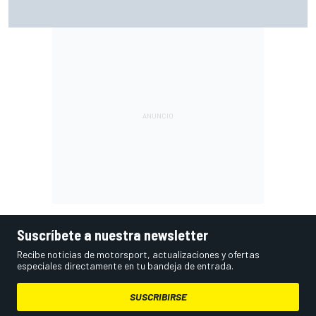
Ogura: "No estaba seguro de poder acabar la carrera por la
degradación"
Suscríbete a nuestra newsletter
Recibe noticias de motorsport, actualizaciones y ofertas
especiales directamente en tu bandeja de entrada.
SUSCRIBIRSE