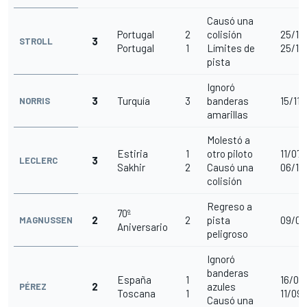
Causó una
Portugal
2
colisión
25/10
3
STROLL
Portugal
1
Límites de
25/10
pista
Ignoró
3
Turquía
3
banderas
15/11/
NORRIS
amarillas
Molestó a
Estiria
1
otro piloto
11/07/
3
LECLERC
Sakhir
2
Causó una
06/12
colisión
Regreso a
70º
2
2
pista
09/08
MAGNUSSEN
Aniversario
peligroso
Ignoró
banderas
España
1
16/08
2
azules
PÉREZ
Toscana
1
11/09
Causó una