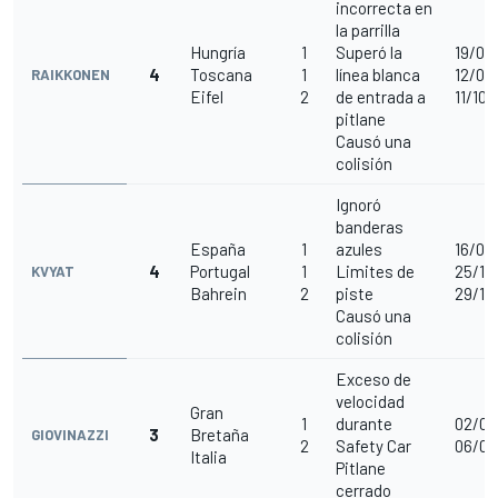
incorrecta en
la parrilla
Hungría
1
Superó la
19/07
4
Toscana
1
línea blanca
12/09
RAIKKONEN
Eifel
2
de entrada a
11/10/
pitlane
Causó una
colisión
Ignoró
banderas
España
1
azules
16/08
4
Portugal
1
Limites de
25/10
KVYAT
Bahrein
2
piste
29/11
Causó una
colisión
Exceso de
velocidad
Gran
1
durante
02/08
3
Bretaña
GIOVINAZZI
2
Safety Car
06/09
Italia
Pitlane
cerrado