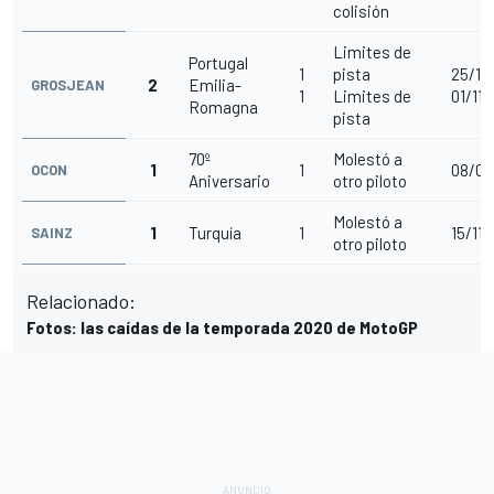
colisión
Limites de
Portugal
1
pista
25/10
2
Emilia-
GROSJEAN
1
Limites de
01/11/
Romagna
pista
70º
Molestó a
1
1
08/08
OCON
Aniversario
otro piloto
Molestó a
1
Turquía
1
15/11/
SAINZ
otro piloto
Relacionado:
Fotos: las caídas de la temporada 2020 de MotoGP