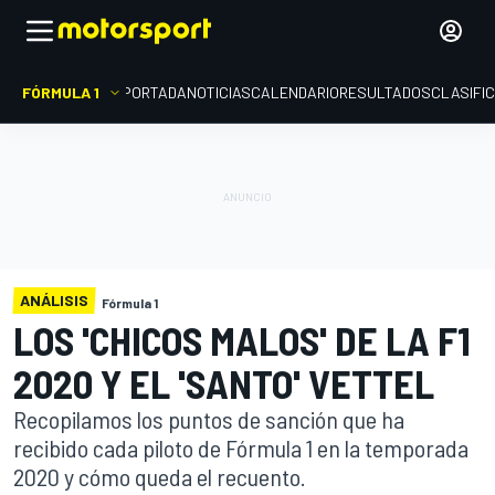
FÓRMULA 1
PORTADA
NOTICIAS
CALENDARIO
RESULTADOS
CLASIFI
ANÁLISIS
Fórmula 1
LOS 'CHICOS MALOS' DE LA F1
2020 Y EL 'SANTO' VETTEL
Recopilamos los puntos de sanción que ha
recibido cada piloto de Fórmula 1 en la temporada
2020 y cómo queda el recuento.