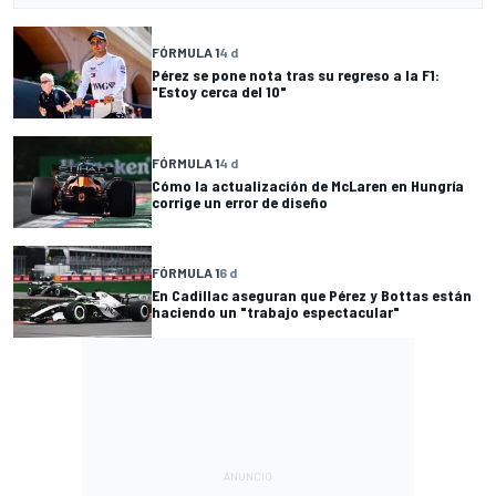
FÓRMULA 1
4 d
Pérez se pone nota tras su regreso a la F1:
"Estoy cerca del 10"
FÓRMULA 1
4 d
Cómo la actualización de McLaren en Hungría
corrige un error de diseño
FÓRMULA 1
6 d
En Cadillac aseguran que Pérez y Bottas están
haciendo un "trabajo espectacular"