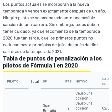
Los puntos actuales se incorporan a la nueva
temporada y vencen exactamente después de un año.
Ningún piloto se ve amenazado ante una posible
sanción de una carrera. Sin embargo, todos deben
tener cuidado, ya que el comienzo de la temporada
2020 fue tan tarde, que los primeros puntos no
caducan hasta principios de julio, después de diez
carreras de la temporada 2021.
Tabla de puntos de penalización a los
pilotos de Fórmula 1 en 2020
CADU
Total
PILOTO
GP
PTS
MOTIVO
EL
Causó una
colisión
Causó una
Gran
2
colisión
02/08
Bretaña