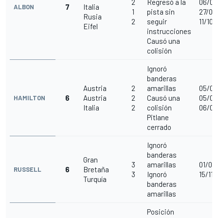
2
Regresó a la
06/09
7
Italia
ALBON
1
pista sin
27/09
Rusia
2
seguir
11/10/
Eifel
instrucciones
Causó una
colisión
Ignoró
banderas
Austria
2
amarillas
05/07
6
Austria
2
Causó una
05/07
HAMILTON
Italia
2
colisión
06/09
Pitlane
cerrado
Ignoró
banderas
Gran
3
amarillas
01/08
6
Bretaña
RUSSELL
3
Ignoró
15/11/
Turquía
banderas
amarillas
Posición