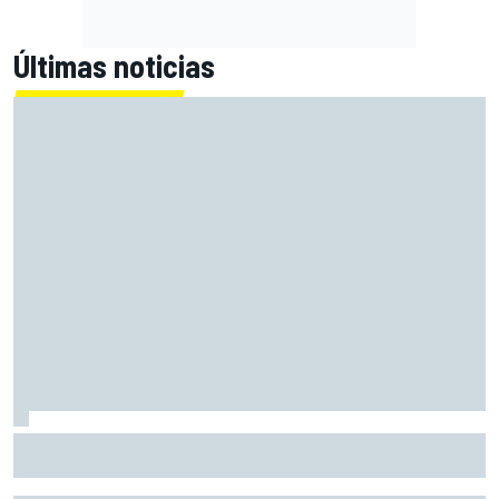
Últimas noticias
SEAT amplía la Nave A-122 con 57 nuevos coches
históricos