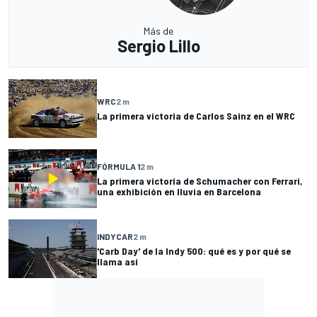
Más de
Sergio Lillo
WRC
2 m
La primera victoria de Carlos Sainz en el WRC
FÓRMULA 1
2 m
La primera victoria de Schumacher con Ferrari,
una exhibición en lluvia en Barcelona
INDYCAR
2 m
'Carb Day' de la Indy 500: qué es y por qué se
llama así