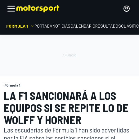
FÓRMULA 1
PORTADA
NOTICIAS
CALENDARIO
RESULTADOS
CLASIFI
Fórmula 1
LA F1 SANCIONARÁ A LOS
EQUIPOS SI SE REPITE LO DE
WOLFF Y HORNER
Las escuderías de Fórmula 1 han sido advertidas
por la FIA sobre las posibles sanciones si el