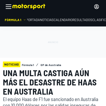
FÓRMULA 1
PORTADA
NOTICIAS
CALENDARIO
RESULTADOS
CLASIFI
NOTICIAS
Fórmula 1
GP de Australia
UNA MULTA CASTIGA AÚN
MÁS EL DESASTRE DE HAAS
EN AUSTRALIA
El equipo Haas de F1 fue sancionado en Australia
con 10.000 dólares por las salidas inseguras de