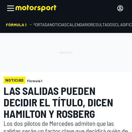
FÓRMULA 1
PORTADA
NOTICIAS
CALENDARIO
RESULTADOS
CLASIFI
NOTICIAS
Fórmula 1
LAS SALIDAS PUEDEN
DECIDIR EL TÍTULO, DICEN
HAMILTON Y ROSBERG
Los dos pilotos de Mercedes admiten que las
salidas serán un factor clave que decidirá quién de