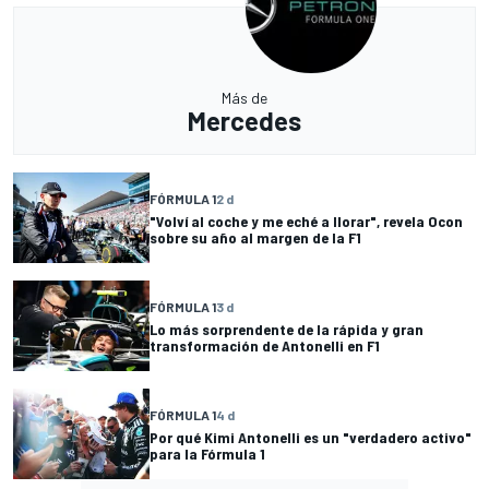
Más de
Mercedes
FÓRMULA 1
2 d
"Volví al coche y me eché a llorar", revela Ocon
sobre su año al margen de la F1
FÓRMULA 1
3 d
Lo más sorprendente de la rápida y gran
transformación de Antonelli en F1
FÓRMULA 1
4 d
Por qué Kimi Antonelli es un "verdadero activo"
para la Fórmula 1