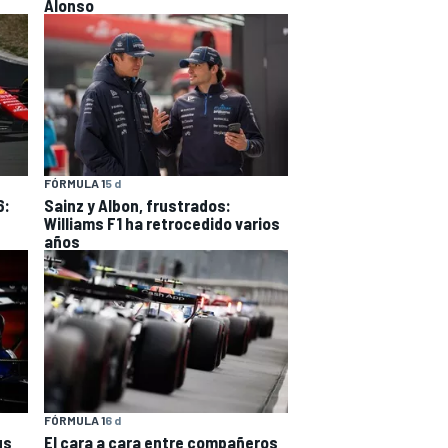
Alonso
FÓRMULA 1
5 d
6:
Sainz y Albon, frustrados:
Williams F1 ha retrocedido varios
años
FÓRMULA 1
6 d
us
El cara a cara entre compañeros