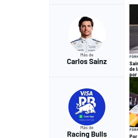
Más de
FÓRM
Carlos Sainz
Sai
de l
por
Más de
FÓRM
Racing Bulls
Por 