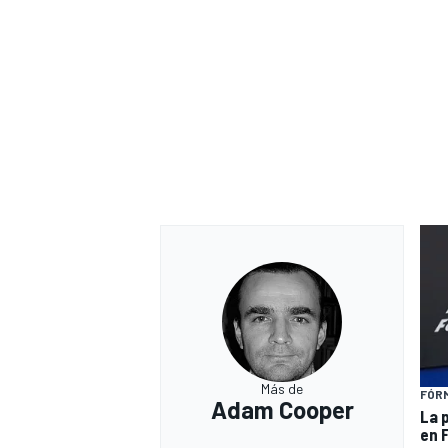
Más de
FÓRM
Adam Cooper
La 
en 