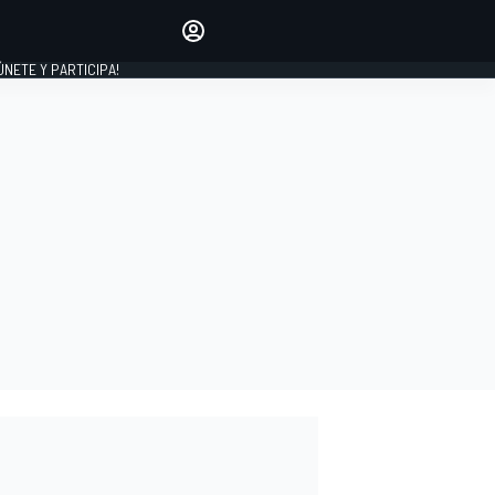
Haz que tu voz se escuche
comentando los artículos
 ÚNETE Y PARTICIPA!
INICIAR SESIÓN
EDICIÓN
ESPAÑA