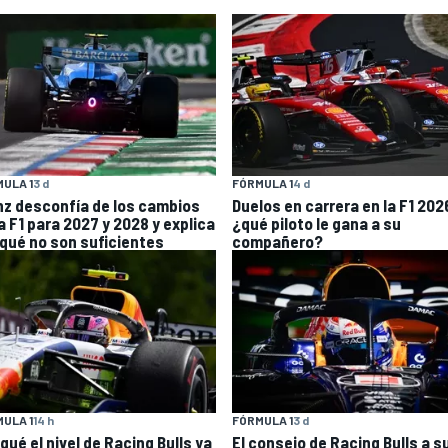
ULA 1
3 d
FÓRMULA 1
4 d
nz desconfía de los cambios
Duelos en carrera en la F1 202
a F1 para 2027 y 2028 y explica
¿qué piloto le gana a su
 qué no son suficientes
compañero?
ULA 1
14 h
FÓRMULA 1
3 d
qué el nivel de Racing Bulls ya
El consejo de Racing Bulls a s