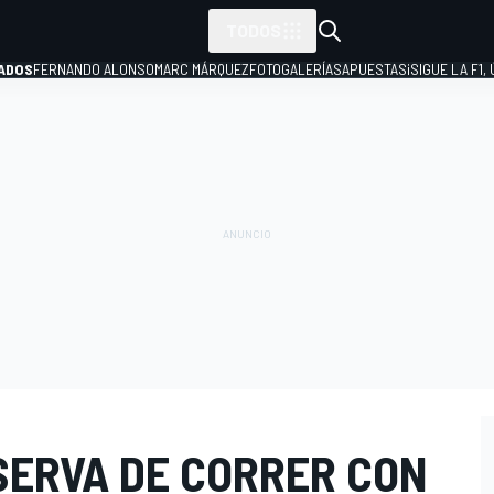
TODOS
ADOS
FERNANDO ALONSO
MARC MÁRQUEZ
FOTOGALERÍAS
APUESTAS
¡SIGUE LA F1,
P
SERVA DE CORRER CON