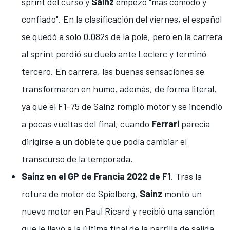
sprint del curso y
Sainz
empezó
"más cómodo y
confiado"
. En la clasificación del viernes,
el español
se quedó a solo 0.082s de la pole
, pero en la
carrera
al sprint perdió su duelo ante Leclerc
y terminó
tercero. En carrera, las buenas sensaciones se
transformaron en humo, además, de forma literal,
ya que
el F1-75 de Sainz rompió motor y se incendió
a pocas vueltas del final
, cuando
Ferrari
parecía
dirigirse a un doblete que podía cambiar el
transcurso de la temporada.
Sainz en el GP de Francia 2022 de F1
. Tras la
rotura de motor de Spielberg,
Sainz
montó
un
nuevo motor en Paul Ricard y recibió una sanción
que le llevó a la última final de la parrilla de salida,