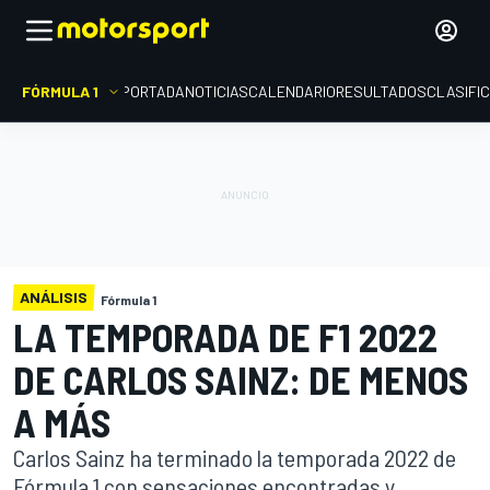
FÓRMULA 1
PORTADA
NOTICIAS
CALENDARIO
RESULTADOS
CLASIFI
ANÁLISIS
Fórmula 1
LA TEMPORADA DE F1 2022
DE CARLOS SAINZ: DE MENOS
A MÁS
Carlos Sainz ha terminado la temporada 2022 de
Fórmula 1 con sensaciones encontradas y