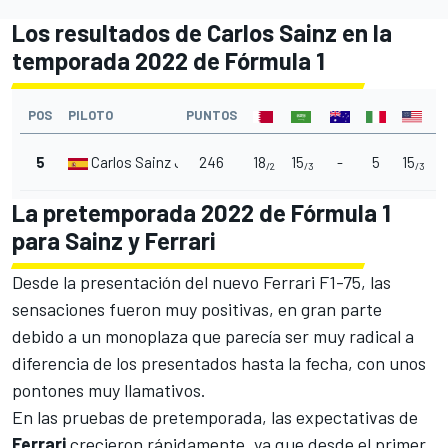
Los resultados de Carlos Sainz en la
temporada 2022 de Fórmula 1
POS
PILOTO
PUNTOS
5
Carlos Sainz Jr.
246
18
15
-
5
15
1
/2
/3
/3
La pretemporada 2022 de Fórmula 1
para Sainz y Ferrari
Desde la presentación del nuevo
Ferrari F1-75
, las
sensaciones fueron muy positivas, en gran parte
debido a un monoplaza que parecía ser muy radical a
diferencia de los presentados hasta la fecha, con unos
pontones muy llamativos.
En las pruebas de pretemporada, las expectativas de
Ferrari
crecieron rápidamente, ya que desde el primer