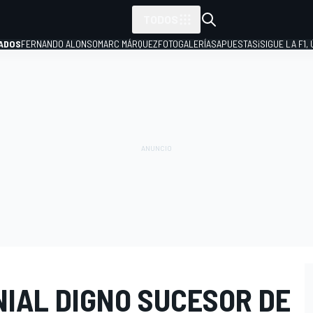
TODOS
ADOS
FERNANDO ALONSO
MARC MÁRQUEZ
FOTOGALERÍAS
APUESTAS
¡SIGUE LA F1,
P
NIAL DIGNO SUCESOR DE