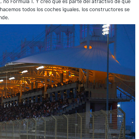
, no Fórmula 1. Y creo que es parte del atractivo de que
i hacemos todos los coches iguales, los constructores se
ande.