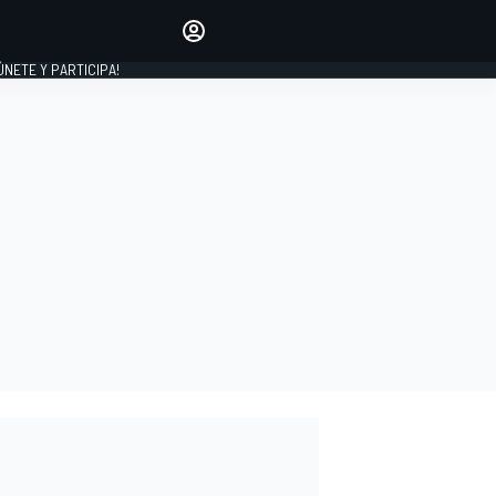
Haz que tu voz se escuche
comentando los artículos
 ÚNETE Y PARTICIPA!
INICIAR SESIÓN
EDICIÓN
ESPAÑA