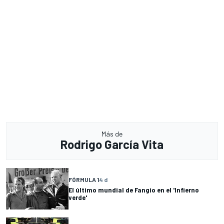
Más de
Rodrigo García Vita
FÓRMULA 1
4 d
El último mundial de Fangio en el 'Infierno
verde'