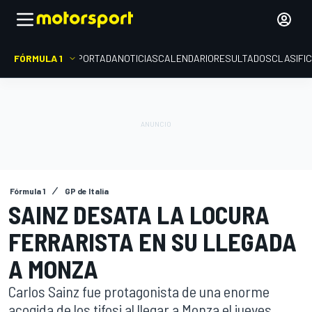
FÓRMULA 1
PORTADA
NOTICIAS
CALENDARIO
RESULTADOS
CLASIFI
Fórmula 1
GP de Italia
SAINZ DESATA LA LOCURA
FERRARISTA EN SU LLEGADA
A MONZA
Carlos Sainz fue protagonista de una enorme
acogida de los tifosi al llegar a Monza el jueves