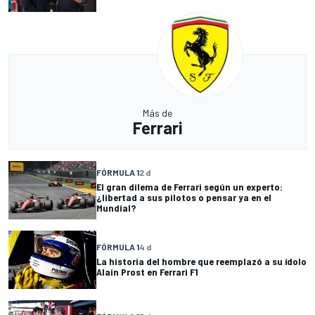
Más de
Ferrari
FÓRMULA 1
2 d
El gran dilema de Ferrari según un experto:
¿libertad a sus pilotos o pensar ya en el
Mundial?
FÓRMULA 1
4 d
La historia del hombre que reemplazó a su ídolo
Alain Prost en Ferrari F1