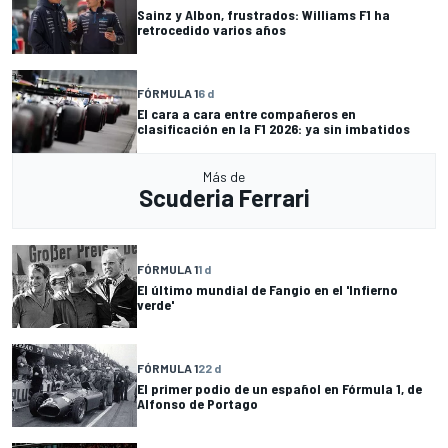
Sainz y Albon, frustrados: Williams F1 ha
retrocedido varios años
FÓRMULA 1
6 d
El cara a cara entre compañeros en
clasificación en la F1 2026: ya sin imbatidos
Más de
Scuderia Ferrari
FÓRMULA 1
1 d
El último mundial de Fangio en el 'Infierno
verde'
FÓRMULA 1
22 d
El primer podio de un español en Fórmula 1, de
Alfonso de Portago