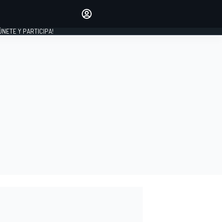
Haz que tu voz se escuche
comentando los artículos
 ÚNETE Y PARTICIPA!
INICIAR SESIÓN
EDICIÓN
ESPAÑA