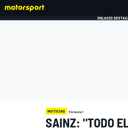
ENLACES DESTAC
FÓRMULA 1
MOTOG
NOTICIAS
Fórmula 1
SAINZ: "TODO E