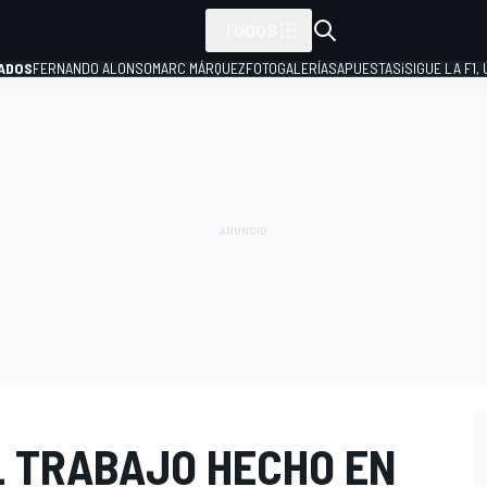
TODOS
ADOS
FERNANDO ALONSO
MARC MÁRQUEZ
FOTOGALERÍAS
APUESTAS
¡SIGUE LA F1,
P
L TRABAJO HECHO EN