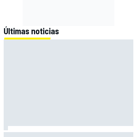
Últimas noticias
¿Debería la F1 prohibir los algoritmos de los motores? Por