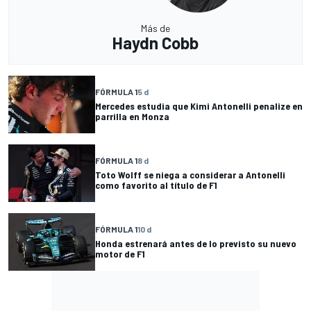
Más de
Haydn Cobb
FÓRMULA 1
5 d
Mercedes estudia que Kimi Antonelli penalize en
parrilla en Monza
FÓRMULA 1
8 d
Toto Wolff se niega a considerar a Antonelli
como favorito al título de F1
FÓRMULA 1
10 d
Honda estrenará antes de lo previsto su nuevo
motor de F1