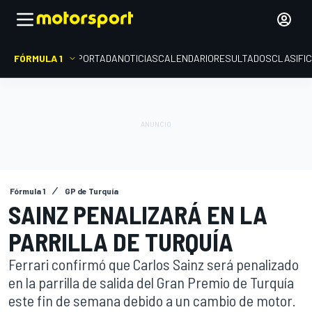
FÓRMULA 1
PORTADA
NOTICIAS
CALENDARIO
RESULTADOS
CLASIFI
Fórmula 1
GP de Turquía
SAINZ PENALIZARÁ EN LA
PARRILLA DE TURQUÍA
Ferrari confirmó que Carlos Sainz será penalizado
en la parrilla de salida del Gran Premio de Turquía
este fin de semana debido a un cambio de motor.