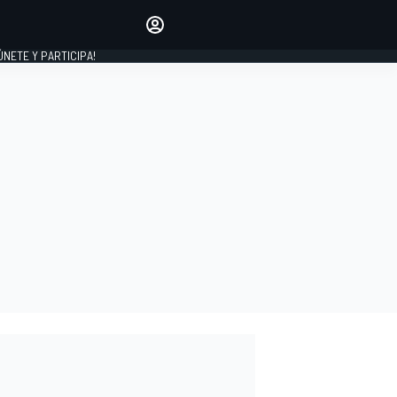
Haz que tu voz se escuche
comentando los artículos
 ÚNETE Y PARTICIPA!
INICIAR SESIÓN
EDICIÓN
ESPAÑA