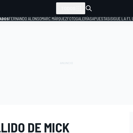
TODOS
ADOS
FERNANDO ALONSO
MARC MÁRQUEZ
FOTOGALERÍAS
APUESTAS
¡SIGUE LA F1,
P
LLIDO DE MICK