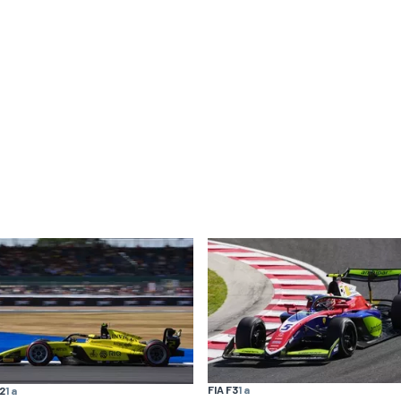
FIA F3
1 a
F2
1 a