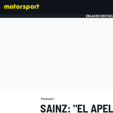
ENLACES DESTAC
FÓRMULA 1
MOTOG
Fórmula 1
SAINZ: "EL APE