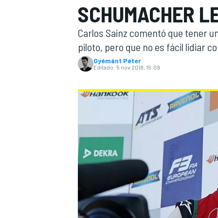
SCHUMACHER LE
INDYCAR
WRC
Carlos Sainz comentó que tener un
piloto, pero que no es fácil lidiar c
Gyémánt Péter
Editado:
5 nov 2018, 15:09
WEC
FÓRMULA E